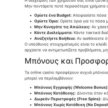
Η διαχείριση των χρημάτων σας είναι ζωτική
Μην ποντάρετε ποτέ περισσότερα χρήματα α
Ορίστε ένα Budget:
Αποφασίστε πόσα χ
Ορίστε Όρια:
Ορίστε όρια για το πόσα μ
Μην Κυνηγάτε τις Απώλειες:
Αν χάσετ
Κάντε Διαλείμματα:
Κάντε τακτικά δια
Αναζητήστε Βοήθεια:
Αν αισθάνεστε ότ
Ο υπεύθυνος στοιχηματισμός είναι το κλειδί γ
αρχίσετε να αντιμετωπίζετε προβλήματα, μη
Μπόνους και Προσφορέ
Τα online casino προσφέρουν συχνά μπόνου
μπορεί να περιλαμβάνουν:
Μπόνους Εγγραφής (Welcome Bonus)
Μπόνους Κατάθεσης:
Δίνονται όταν κά
Δωρεάν Περιστροφές (Free Spins):
Δίν
Μπόνους Χωρίς Κατάθεση (No Deposit