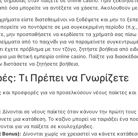
ς σημασίας όταν παίζετε σε online casino. Πριν ξεκινήσετ
πό όσα μπορείτε να αντέξετε να χάσετε. Ακολουθούν με
ρήματα είστε διατεθειμένοι να ξοδέψετε και μην το ξεπ
πορείτε να ποντάρετε σε μια συγκεκριμένη περίοδο (π.χ., 
ε, μην προσπαθήσετε να κερδίσετε τα χρήματά σας πίσω
λείμματα από το παιχνίδι για να παραμείνετε συγκεντρωμέ
ι έχετε πρόβλημα με τον τζόγο, ζητήστε βοήθεια από ειδ
ια μια θετική εμπειρία online casino. Παίξτε για διασκέδ
ν διστάσετε να ζητήσετε βοήθεια.
ς: Τι Πρέπει να Γνωρίζετε
ς και προσφορές για να προσελκύσουν νέους παίκτες και
:
Δίνονται σε νέους παίκτες όταν κάνουν την πρώτη τους
νετε μια κατάθεση. Το καζίνο μπορεί να ταιριάξει ένα π
ονται για να παίξετε σε κουλοχέρηδες.
 Bonus):
Δίνονται χωρίς να χρειαστεί να κάνετε κατάθεσ