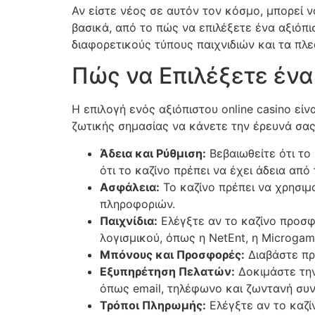
Αν είστε νέος σε αυτόν τον κόσμο, μπορεί ν
βασικά, από το πώς να επιλέξετε ένα αξιόπ
διαφορετικούς τύπους παιχνιδιών και τα πλ
Πώς να Επιλέξετε ένα
Η επιλογή ενός αξιόπιστου online casino είνα
ζωτικής σημασίας να κάνετε την έρευνά σα
Άδεια και Ρύθμιση:
Βεβαιωθείτε ότι το 
ότι το καζίνο πρέπει να έχει άδεια απ
Ασφάλεια:
Το καζίνο πρέπει να χρησι
πληροφοριών.
Παιχνίδια:
Ελέγξτε αν το καζίνο προσφ
λογισμικού, όπως η NetEnt, η Microgami
Μπόνους και Προσφορές:
Διαβάστε προ
Εξυπηρέτηση Πελατών:
Δοκιμάστε την
όπως email, τηλέφωνο και ζωντανή συν
Τρόποι Πληρωμής:
Ελέγξτε αν το καζί