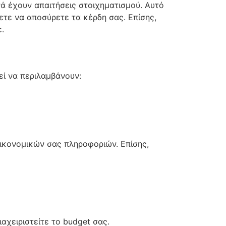
ά έχουν απαιτήσεις στοιχηματισμού. Αυτό
ετε να αποσύρετε τα κέρδη σας. Επίσης,
.
εί να περιλαμβάνουν:
οικονομικών σας πληροφοριών. Επίσης,
ιαχειριστείτε το budget σας.