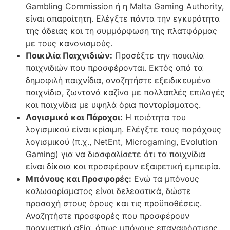
Gambling Commission ή η Malta Gaming Authority,
είναι απαραίτητη. Ελέγξτε πάντα την εγκυρότητα
της άδειας και τη συμμόρφωση της πλατφόρμας
με τους κανονισμούς.
Ποικιλία Παιχνιδιών:
Προσέξτε την ποικιλία
παιχνιδιών που προσφέρονται. Εκτός από τα
δημοφιλή παιχνίδια, αναζητήστε εξειδικευμένα
παιχνίδια, ζωντανά καζίνο με πολλαπλές επιλογές
και παιχνίδια με υψηλά όρια πονταρίσματος.
Λογισμικό και Πάροχοι:
Η ποιότητα του
λογισμικού είναι κρίσιμη. Ελέγξτε τους παρόχους
λογισμικού (π.χ., NetEnt, Microgaming, Evolution
Gaming) για να διασφαλίσετε ότι τα παιχνίδια
είναι δίκαια και προσφέρουν εξαιρετική εμπειρία.
Μπόνους και Προσφορές:
Ενώ τα μπόνους
καλωσορίσματος είναι δελεαστικά, δώστε
προσοχή στους όρους και τις προϋποθέσεις.
Αναζητήστε προσφορές που προσφέρουν
πραγματική αξία, όπως μπόνους επαναφόρτισης,