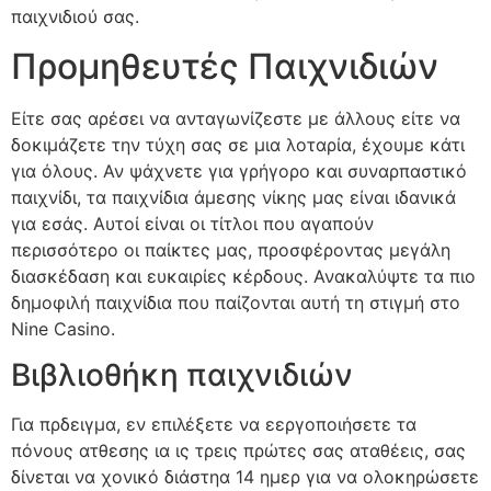
παιχνιδιού σας.
Προμηθευτές Παιχνιδιών
Είτε σας αρέσει να ανταγωνίζεστε με άλλους είτε να
δοκιμάζετε την τύχη σας σε μια λοταρία, έχουμε κάτι
για όλους. Αν ψάχνετε για γρήγορο και συναρπαστικό
παιχνίδι, τα παιχνίδια άμεσης νίκης μας είναι ιδανικά
για εσάς. Αυτοί είναι οι τίτλοι που αγαπούν
περισσότερο οι παίκτες μας, προσφέροντας μεγάλη
διασκέδαση και ευκαιρίες κέρδους. Ανακαλύψτε τα πιο
δημοφιλή παιχνίδια που παίζονται αυτή τη στιγμή στο
Nine Casino.
Βιβλιοθήκη παιχνιδιών
Για πρδειγμα, εν επιλέξετε να εεργοποιήσετε τα
πόνους ατθεσης ια ις τρεις πρώτες σας αταθέεις, σας
δίνεται να χονικό διάστηα 14 ημερ για να ολοκηρώσετε