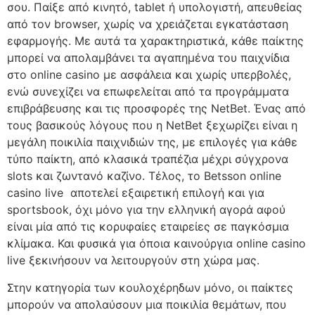
σου. Παίξε από κινητό, tablet ή υπολογιστή, απευθείας
από τον browser, χωρίς να χρειάζεται εγκατάσταση
εφαρμογής. Με αυτά τα χαρακτηριστικά, κάθε παίκτης
μπορεί να απολαμβάνει τα αγαπημένα του παιχνίδια
στο online casino με ασφάλεια και χωρίς υπερβολές,
ενώ συνεχίζει να επωφελείται από τα προγράμματα
επιβράβευσης και τις προσφορές της NetBet. Ένας από
τους βασικούς λόγους που η NetBet ξεχωρίζει είναι η
μεγάλη ποικιλία παιχνιδιών της, με επιλογές για κάθε
τύπο παίκτη, από κλασικά τραπέζια μέχρι σύγχρονα
slots και ζωντανό καζίνο. Τέλος, το Betsson online
casino live αποτελεί εξαιρετική επιλογή και για
sportsbook, όχι μόνο για την ελληνική αγορά αφού
είναι μία από τις κορυφαίες εταιρείες σε παγκόσμια
κλίμακα. Και φυσικά για όποια καινούργια online casino
live ξεκινήσουν να λειτουργούν στη χώρα μας.
Στην κατηγορία των κουλοχέρηδων μόνο, οι παίκτες
μπορούν να απολαύσουν μια ποικιλία θεμάτων, που