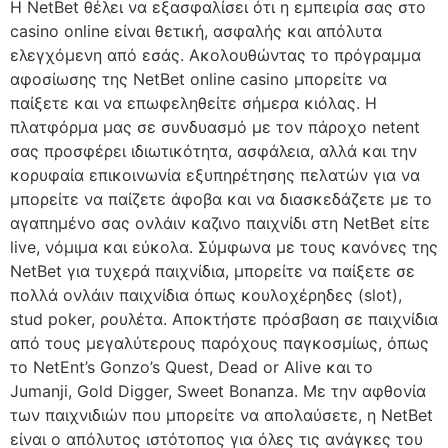
Η NetBet θέλει να εξασφαλίσει ότι η εμπειρία σας στο
casino online είναι θετική, ασφαλής και απόλυτα
ελεγχόμενη από εσάς. Ακολουθώντας το πρόγραμμα
αφοσίωσης της NetBet online casino μπορείτε να
παίξετε και να επωφεληθείτε σήμερα κιόλας. Η
πλατφόρμα μας σε συνδυασμό με τον πάροχο netent
σας προσφέρει ιδιωτικότητα, ασφάλεια, αλλά και την
κορυφαία επικοινωνία εξυπηρέτησης πελατών για να
μπορείτε να παίζετε άφοβα και να διασκεδάζετε με το
αγαπημένο σας ονλάιν καζινο παιχνίδι στη NetBet είτε
live, νόμιμα και εύκολα. Σύμφωνα με τους κανόνες της
NetBet για τυχερά παιχνίδια, μπορείτε να παίξετε σε
πολλά ονλάιν παιχνίδια όπως κουλοχέρηδες (slot),
stud poker, ρουλέτα. Αποκτήστε πρόσβαση σε παιχνίδια
από τους μεγαλύτερους παρόχους παγκοσμίως, όπως
το NetEnt’s Gonzo’s Quest, Dead or Alive και το
Jumanji, Gold Digger, Sweet Bonanza. Με την αφθονία
των παιχνιδιών που μπορείτε να απολαύσετε, η NetBet
είναι ο απόλυτος ιστότοπος για όλες τις ανάγκες του