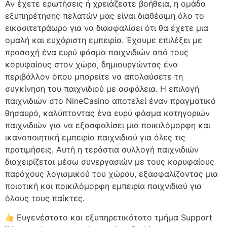
Αν έχετε ερωτήσεις ή χρειάζεστε βοήθεια, η ομάδα
εξυπηρέτησης πελατών μας είναι διαθέσιμη όλο το
εικοσιτετράωρο για να διασφαλίσει ότι θα έχετε μια
ομαλή και ευχάριστη εμπειρία. Έχουμε επιλέξει με
προσοχή ένα ευρύ φάσμα παιχνιδιών από τους
κορυφαίους στον χώρο, δημιουργώντας ένα
περιβάλλον όπου μπορείτε να απολαύσετε τη
συγκίνηση του παιχνιδιού με ασφάλεια. Η επιλογή
παιχνιδιών στο NineCasino αποτελεί έναν πραγματικό
θησαυρό, καλύπτοντας ένα ευρύ φάσμα κατηγοριών
παιχνιδιών για να εξασφαλίσει μια ποικιλόμορφη και
ικανοποιητική εμπειρία παιχνιδιού για όλες τις
προτιμήσεις. Αυτή η τεράστια συλλογή παιχνιδιών
διαχειρίζεται μέσω συνεργασιών με τους κορυφαίους
παρόχους λογισμικού του χώρου, εξασφαλίζοντας μια
ποιοτική και ποικιλόμορφη εμπειρία παιχνιδιού για
όλους τους παίκτες.
Ευγενέστατο και εξυπηρετικότατο τμήμα Support