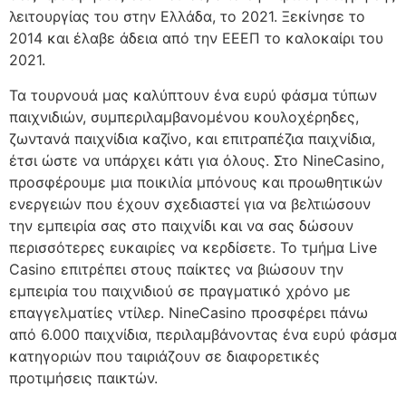
λειτουργίας του στην Ελλάδα, το 2021. Ξεκίνησε το
2014 και έλαβε άδεια από την ΕΕΕΠ το καλοκαίρι του
2021.
Τα τουρνουά μας καλύπτουν ένα ευρύ φάσμα τύπων
παιχνιδιών, συμπεριλαμβανομένου κουλοχέρηδες,
ζωντανά παιχνίδια καζίνο, και επιτραπέζια παιχνίδια,
έτσι ώστε να υπάρχει κάτι για όλους. Στο NineCasino,
προσφέρουμε μια ποικιλία μπόνους και προωθητικών
ενεργειών που έχουν σχεδιαστεί για να βελτιώσουν
την εμπειρία σας στο παιχνίδι και να σας δώσουν
περισσότερες ευκαιρίες να κερδίσετε. Το τμήμα Live
Casino επιτρέπει στους παίκτες να βιώσουν την
εμπειρία του παιχνιδιού σε πραγματικό χρόνο με
επαγγελματίες ντίλερ. NineCasino προσφέρει πάνω
από 6.000 παιχνίδια, περιλαμβάνοντας ένα ευρύ φάσμα
κατηγοριών που ταιριάζουν σε διαφορετικές
προτιμήσεις παικτών.