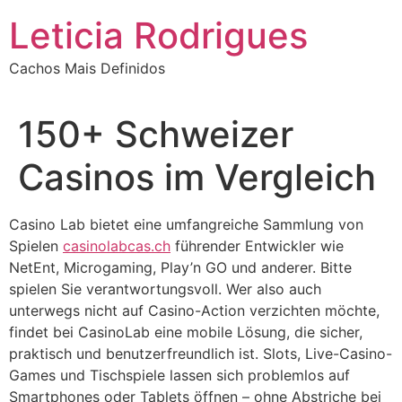
Ir
Leticia Rodrigues
para
o
Cachos Mais Definidos
conteúdo
150+ Schweizer
Casinos im Vergleich
Casino Lab bietet eine umfangreiche Sammlung von
Spielen
casinolabcas.ch
führender Entwickler wie
NetEnt, Microgaming, Play’n GO und anderer. Bitte
spielen Sie verantwortungsvoll. Wer also auch
unterwegs nicht auf Casino-Action verzichten möchte,
findet bei CasinoLab eine mobile Lösung, die sicher,
praktisch und benutzerfreundlich ist. Slots, Live-Casino-
Games und Tischspiele lassen sich problemlos auf
Smartphones oder Tablets öffnen – ohne Abstriche bei