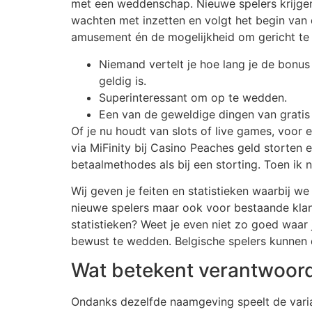
met een weddenschap. Nieuwe spelers krijgen
wachten met inzetten en volgt het begin van d
amusement én de mogelijkheid om gericht te
Niemand vertelt je hoe lang je de bonus
geldig is.
Superinteressant om op te wedden.
Een van de geweldige dingen van gratis 
Of je nu houdt van slots of live games, voor e
via MiFinity bij Casino Peaches geld storten e
betaalmethodes als bij een storting. Toen ik
Wij geven je feiten en statistieken waarbij 
nieuwe spelers maar ook voor bestaande klan
statistieken? Weet je even niet zo goed waa
bewust te wedden. Belgische spelers kunnen 
Wat betekent verantwoor
Ondanks dezelfde naamgeving speelt de varia