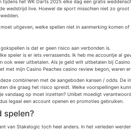
 tijdens het WK Darts 2025 elke dag een gratis weddenscha
e wedstrijd live. Hoewel de sport misschien niet zo groot i
 wedden.
 moet uitgeven, welke spellen niet in aanmerking komen of h
gokspellen is dat er geen risico aan verbonden is.
lke speler is er iets verrassends. Ik heb me accountje al ge
n ook weer uitbetalen. Als je geld wilt uitbetalen bij Casin
 net met mijn Casino Peaches casino review begon, waren er 
we deze combineren met de aangeboden kansen / odds. De inf
ten die graag het risico spreidt. Welke voorspellingen k
r je vandaag op moet inzetten? Unibet moedigt verantwoord
dus legaal een account openen en promoties gebruiken.
d spelen?
nt van Stakelogic toch heel anders. In het verleden werd