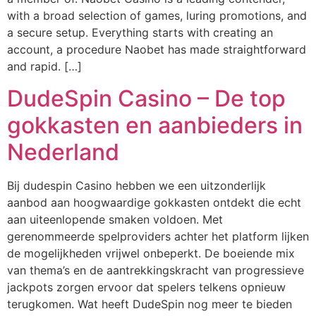
with a broad selection of games, luring promotions, and
a secure setup. Everything starts with creating an
account, a procedure Naobet has made straightforward
and rapid. […]
DudeSpin Casino – De top
gokkasten en aanbieders in
Nederland
Bij dudespin Casino hebben we een uitzonderlijk
aanbod aan hoogwaardige gokkasten ontdekt die echt
aan uiteenlopende smaken voldoen. Met
gerenommeerde spelproviders achter het platform lijken
de mogelijkheden vrijwel onbeperkt. De boeiende mix
van thema’s en de aantrekkingskracht van progressieve
jackpots zorgen ervoor dat spelers telkens opnieuw
terugkomen. Wat heeft DudeSpin nog meer te bieden