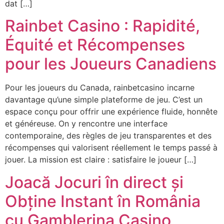
dat […]
Rainbet Casino : Rapidité,
Équité et Récompenses
pour les Joueurs Canadiens
Pour les joueurs du Canada, rainbetcasino incarne
davantage qu’une simple plateforme de jeu. C’est un
espace conçu pour offrir une expérience fluide, honnête
et généreuse. On y rencontre une interface
contemporaine, des règles de jeu transparentes et des
récompenses qui valorisent réellement le temps passé à
jouer. La mission est claire : satisfaire le joueur […]
Joacă Jocuri în direct și
Obține Instant în România
cu Gamblerina Casino