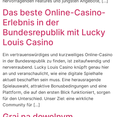
hervorragenden Features und jüngsten Angebote, […]
Das beste Online-Casino-
Erlebnis in der
Bundesrepublik mit Lucky
Louis Casino
Ein vertrauenswürdiges und kurzweiliges Online-Casino
in der Bundesrepublik zu finden, ist zeitaufwendig und
nervenraubend. Lucky Louis Casino knüpft genau hier
an und veranschaulicht, wie eine digitale Spielhalle
aktuell beschaffen sein muss. Eine herausragende
Spielauswahl, attraktive Bonusbedingungen und eine
Plattform, die auf den ersten Blick funktioniert, sorgen
für den Unterschied. Unser Ziel: eine wirkliche
Community für […]
Graj na dowolnym