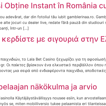
 și Obține Instant în România 
ou adevărat, dar din fotoliul tău iubit gamblerinaa.ro. Gam
e alte jocuri cu dealer live, redate fără pauză din studiouri 
panți, într-un […]
 κερδίστε με σιγουριά στην Ε
ιχνιδιών, το Lala Bet Casino ξεχωρίζει για τη αφοσίωσή 
/el-gr. Οι παίκτες βρίσκουν ένα ελκυστικό περιβάλλον όπο
οντας μια σειρά από ενδιαφέροντα παιχνίδια, αποδοτικές
pelaajan näkökulma ja arvio
sinolla Käytäjäystävällisyys nousee esiin, kun arvostellaan
ös se, miten mobiiliversio tukee pelaamista eri tilanteissa