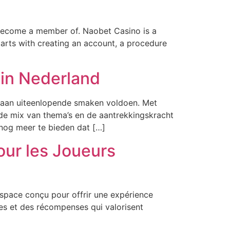
 become a member of. Naobet Casino is a
tarts with creating an account, a procedure
 in Nederland
 aan uiteenlopende smaken voldoen. Met
de mix van thema’s en de aantrekkingskracht
nog meer te bieden dat […]
our les Joueurs
espace conçu pour offrir une expérience
tes et des récompenses qui valorisent