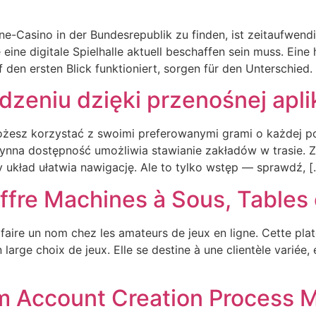
ne-Casino in der Bundesrepublik zu finden, ist zeitaufwen
 eine digitale Spielhalle aktuell beschaffen sein muss. Eine
den ersten Blick funktioniert, sorgen für den Unterschied.
zeniu dzięki przenośnej apli
żesz korzystać z swoimi preferowanymi grami o każdej porz
łynna dostępność umożliwia stawianie zakładów w trasie. 
y układ ułatwia nawigację. Ale to tylko wstęp — sprawdź, [
fre Machines à Sous, Tables 
faire un nom chez les amateurs de jeux en ligne. Cette pla
arge choix de jeux. Elle se destine à une clientèle variée, 
m Account Creation Process 