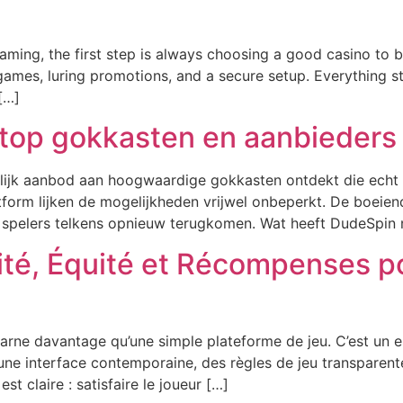
aming, the first step is always choosing a good casino to
games, luring promotions, and a secure setup. Everything s
[…]
top gokkasten en aanbieders
rlijk aanbod aan hoogwaardige gokkasten ontdekt die echt
form lijken de mogelijkheden vrijwel onbeperkt. De boeien
 spelers telkens opnieuw terugkomen. Wat heeft DudeSpin 
ité, Équité et Récompenses p
carne davantage qu’une simple plateforme de jeu. C’est un 
 une interface contemporaine, des règles de jeu transparen
st claire : satisfaire le joueur […]