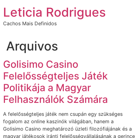
Ir
Leticia Rodrigues
para
o
Cachos Mais Definidos
conteúdo
Arquivos
Golisimo Casino
Felelősségteljes Játék
Politikája a Magyar
Felhasználók Számára
A felelősségteljes játék nem csupán egy szükséges
fogalom az online kaszinók világában, hanem a
Golisimo Casino meghatározó üzleti filozófiájának és a
magyar játékosok iránti felelősségvállalásának a gerince