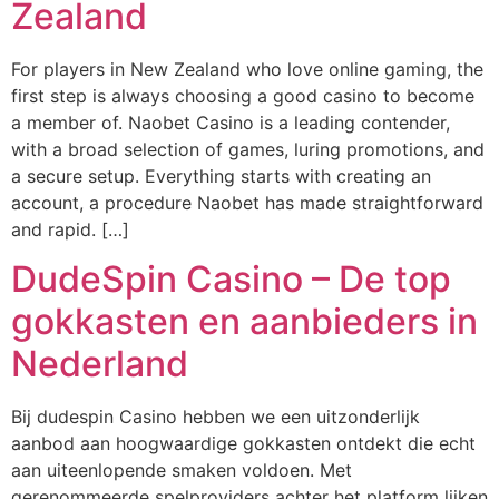
Zealand
For players in New Zealand who love online gaming, the
first step is always choosing a good casino to become
a member of. Naobet Casino is a leading contender,
with a broad selection of games, luring promotions, and
a secure setup. Everything starts with creating an
account, a procedure Naobet has made straightforward
and rapid. […]
DudeSpin Casino – De top
gokkasten en aanbieders in
Nederland
Bij dudespin Casino hebben we een uitzonderlijk
aanbod aan hoogwaardige gokkasten ontdekt die echt
aan uiteenlopende smaken voldoen. Met
gerenommeerde spelproviders achter het platform lijken