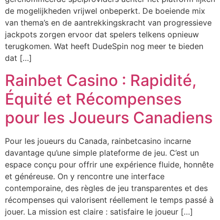
de mogelijkheden vrijwel onbeperkt. De boeiende mix
van thema’s en de aantrekkingskracht van progressieve
jackpots zorgen ervoor dat spelers telkens opnieuw
terugkomen. Wat heeft DudeSpin nog meer te bieden
dat […]
Rainbet Casino : Rapidité,
Équité et Récompenses
pour les Joueurs Canadiens
Pour les joueurs du Canada, rainbetcasino incarne
davantage qu’une simple plateforme de jeu. C’est un
espace conçu pour offrir une expérience fluide, honnête
et généreuse. On y rencontre une interface
contemporaine, des règles de jeu transparentes et des
récompenses qui valorisent réellement le temps passé à
jouer. La mission est claire : satisfaire le joueur […]