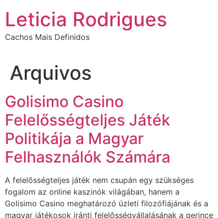
Ir
Leticia Rodrigues
para
o
Cachos Mais Definidos
conteúdo
Arquivos
Golisimo Casino
Felelősségteljes Játék
Politikája a Magyar
Felhasználók Számára
A felelősségteljes játék nem csupán egy szükséges
fogalom az online kaszinók világában, hanem a
Golisimo Casino meghatározó üzleti filozófiájának és a
magyar játékosok iránti felelősségvállalásának a gerince