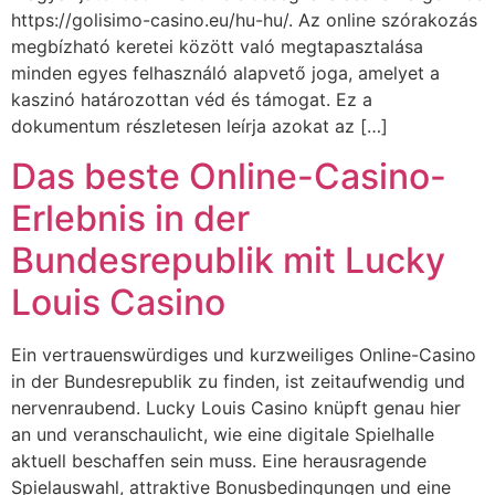
https://golisimo-casino.eu/hu-hu/. Az online szórakozás
megbízható keretei között való megtapasztalása
minden egyes felhasználó alapvető joga, amelyet a
kaszinó határozottan véd és támogat. Ez a
dokumentum részletesen leírja azokat az […]
Das beste Online-Casino-
Erlebnis in der
Bundesrepublik mit Lucky
Louis Casino
Ein vertrauenswürdiges und kurzweiliges Online-Casino
in der Bundesrepublik zu finden, ist zeitaufwendig und
nervenraubend. Lucky Louis Casino knüpft genau hier
an und veranschaulicht, wie eine digitale Spielhalle
aktuell beschaffen sein muss. Eine herausragende
Spielauswahl, attraktive Bonusbedingungen und eine