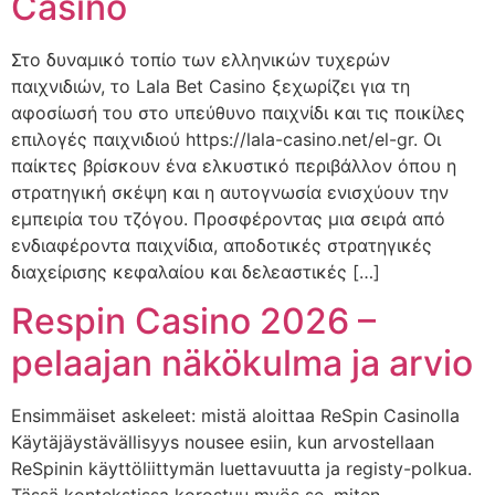
Casino
Στο δυναμικό τοπίο των ελληνικών τυχερών
παιχνιδιών, το Lala Bet Casino ξεχωρίζει για τη
αφοσίωσή του στο υπεύθυνο παιχνίδι και τις ποικίλες
επιλογές παιχνιδιού https://lala-casino.net/el-gr. Οι
παίκτες βρίσκουν ένα ελκυστικό περιβάλλον όπου η
στρατηγική σκέψη και η αυτογνωσία ενισχύουν την
εμπειρία του τζόγου. Προσφέροντας μια σειρά από
ενδιαφέροντα παιχνίδια, αποδοτικές στρατηγικές
διαχείρισης κεφαλαίου και δελεαστικές […]
Respin Casino 2026 –
pelaajan näkökulma ja arvio
Ensimmäiset askeleet: mistä aloittaa ReSpin Casinolla
Käytäjäystävällisyys nousee esiin, kun arvostellaan
ReSpinin käyttöliittymän luettavuutta ja registy-polkua.
Tässä kontekstissa korostuu myös se, miten