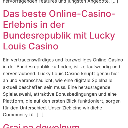
hervorragenden Features und jüngsten Angebote, […]
Das beste Online-Casino-
Erlebnis in der
Bundesrepublik mit Lucky
Louis Casino
Ein vertrauenswürdiges und kurzweiliges Online-Casino
in der Bundesrepublik zu finden, ist zeitaufwendig und
nervenraubend. Lucky Louis Casino knüpft genau hier
an und veranschaulicht, wie eine digitale Spielhalle
aktuell beschaffen sein muss. Eine herausragende
Spielauswahl, attraktive Bonusbedingungen und eine
Plattform, die auf den ersten Blick funktioniert, sorgen
für den Unterschied. Unser Ziel: eine wirkliche
Community für […]
Graj na dowolnym