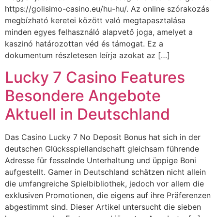
https://golisimo-casino.eu/hu-hu/. Az online szórakozás
megbízható keretei között való megtapasztalása
minden egyes felhasználó alapvető joga, amelyet a
kaszinó határozottan véd és támogat. Ez a
dokumentum részletesen leírja azokat az […]
Lucky 7 Casino Features
Besondere Angebote
Aktuell in Deutschland
Das Casino Lucky 7 No Deposit Bonus hat sich in der
deutschen Glücksspiellandschaft gleichsam führende
Adresse für fesselnde Unterhaltung und üppige Boni
aufgestellt. Gamer in Deutschland schätzen nicht allein
die umfangreiche Spielbibliothek, jedoch vor allem die
exklusiven Promotionen, die eigens auf ihre Präferenzen
abgestimmt sind. Dieser Artikel untersucht die sieben