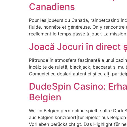
Canadiens
Pour les joueurs du Canada, rainbetcasino in
fluide, honnête et généreuse. On y rencontre
réellement le temps passé à jouer. La mission e
Joacă Jocuri în direct
Pătrunde în atmosfera fascinantă a unui cazin
încălzite de ruletă, blackjack, baccarat și mult
Comunici cu dealeri autentici și cu alți partici
DudeSpin Casino: Erha
Belgien
Wer in Belgien gern online spielt, sollte Dude
aus Belgien konzipiert|für Spieler aus Belgi
Vorlieben berücksichtigt. Das Highlight für ne