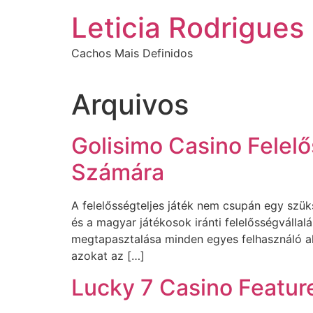
Ir
Leticia Rodrigues
para
o
Cachos Mais Definidos
conteúdo
Arquivos
Golisimo Casino Felelő
Számára
A felelősségteljes játék nem csupán egy szük
és a magyar játékosok iránti felelősségvállal
megtapasztalása minden egyes felhasználó al
azokat az […]
Lucky 7 Casino Featur