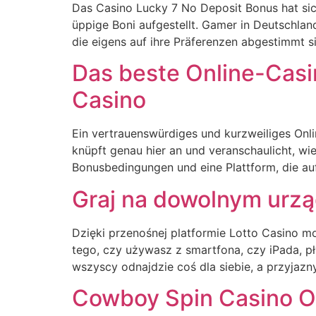
Das Casino Lucky 7 No Deposit Bonus hat sic
üppige Boni aufgestellt. Gamer in Deutschland
die eigens auf ihre Präferenzen abgestimmt s
Das beste Online-Casin
Casino
Ein vertrauenswürdiges und kurzweiliges Onli
knüpft genau hier an und veranschaulicht, wie
Bonusbedingungen und eine Plattform, die auf 
Graj na dowolnym urząd
Dzięki przenośnej platformie Lotto Casino mo
tego, czy używasz z smartfona, czy iPada, p
wszyscy odnajdzie coś dla siebie, a przyjazn
Cowboy Spin Casino Of