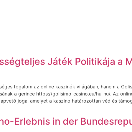
sségteljes Játék Politikája a
séges fogalom az online kaszinók világában, hanem a Golis
ásának a gerince https://golisimo-casino.eu/hu-hu/. Az onl
apvető joga, amelyet a kaszinó határozottan véd és támog
o-Erlebnis in der Bundesrepu