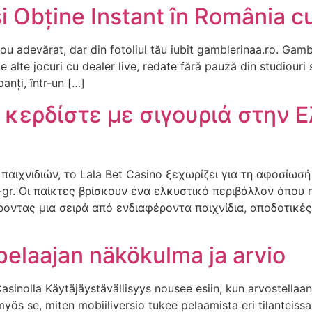
 și Obține Instant în România 
ou adevărat, dar din fotoliul tău iubit gamblerinaa.ro. Gam
e alte jocuri cu dealer live, redate fără pauză din studiouri 
panți, într-un […]
 κερδίστε με σιγουριά στην Ε
ιχνιδιών, το Lala Bet Casino ξεχωρίζει για τη αφοσίωσή 
/el-gr. Οι παίκτες βρίσκουν ένα ελκυστικό περιβάλλον όπο
οντας μια σειρά από ενδιαφέροντα παιχνίδια, αποδοτικές
pelaajan näkökulma ja arvio
sinolla Käytäjäystävällisyys nousee esiin, kun arvostellaan
ös se, miten mobiiliversio tukee pelaamista eri tilanteissa