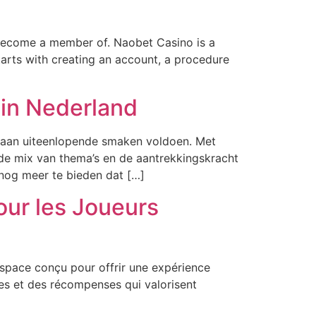
 become a member of. Naobet Casino is a
tarts with creating an account, a procedure
 in Nederland
 aan uiteenlopende smaken voldoen. Met
de mix van thema’s en de aantrekkingskracht
nog meer te bieden dat […]
our les Joueurs
espace conçu pour offrir une expérience
tes et des récompenses qui valorisent