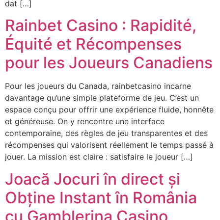
dat […]
Rainbet Casino : Rapidité,
Équité et Récompenses
pour les Joueurs Canadiens
Pour les joueurs du Canada, rainbetcasino incarne
davantage qu’une simple plateforme de jeu. C’est un
espace conçu pour offrir une expérience fluide, honnête
et généreuse. On y rencontre une interface
contemporaine, des règles de jeu transparentes et des
récompenses qui valorisent réellement le temps passé à
jouer. La mission est claire : satisfaire le joueur […]
Joacă Jocuri în direct și
Obține Instant în România
cu Gamblerina Casino