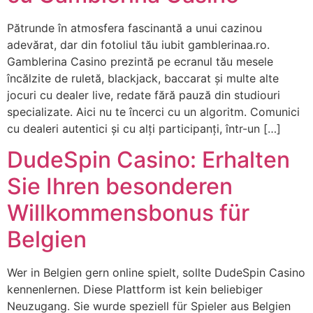
Pătrunde în atmosfera fascinantă a unui cazinou
adevărat, dar din fotoliul tău iubit gamblerinaa.ro.
Gamblerina Casino prezintă pe ecranul tău mesele
încălzite de ruletă, blackjack, baccarat și multe alte
jocuri cu dealer live, redate fără pauză din studiouri
specializate. Aici nu te încerci cu un algoritm. Comunici
cu dealeri autentici și cu alți participanți, într-un […]
DudeSpin Casino: Erhalten
Sie Ihren besonderen
Willkommensbonus für
Belgien
Wer in Belgien gern online spielt, sollte DudeSpin Casino
kennenlernen. Diese Plattform ist kein beliebiger
Neuzugang. Sie wurde speziell für Spieler aus Belgien