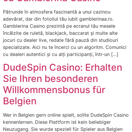
Pătrunde în atmosfera fascinantă a unui cazinou
adevărat, dar din fotoliul tău iubit gamblerinaa.ro.
Gamblerina Casino prezintă pe ecranul tău mesele
încălzite de ruletă, blackjack, baccarat și multe alte
jocuri cu dealer live, redate fără pauză din studiouri
specializate. Aici nu te încerci cu un algoritm. Comunici
cu dealeri autentici și cu alți participanți, într-un […]
DudeSpin Casino: Erhalten
Sie Ihren besonderen
Willkommensbonus für
Belgien
Wer in Belgien gern online spielt, sollte DudeSpin Casino
kennenlernen. Diese Plattform ist kein beliebiger
Neuzugang. Sie wurde speziell für Spieler aus Belgien