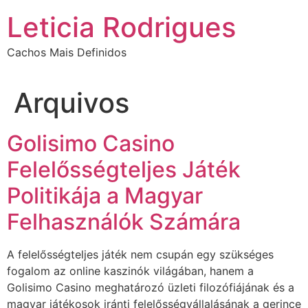
Ir
Leticia Rodrigues
para
o
Cachos Mais Definidos
conteúdo
Arquivos
Golisimo Casino
Felelősségteljes Játék
Politikája a Magyar
Felhasználók Számára
A felelősségteljes játék nem csupán egy szükséges
fogalom az online kaszinók világában, hanem a
Golisimo Casino meghatározó üzleti filozófiájának és a
magyar játékosok iránti felelősségvállalásának a gerince