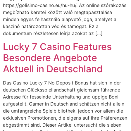
https://golisimo-casino.eu/hu-hu/. Az online szórakozás
megbízható keretei között való megtapasztalása
minden egyes felhasználó alapvető joga, amelyet a
kaszinó határozottan véd és támogat. Ez a
dokumentum részletesen leírja azokat az […]
Lucky 7 Casino Features
Besondere Angebote
Aktuell in Deutschland
Das Casino Lucky 7 No Deposit Bonus hat sich in der
deutschen Glücksspiellandschaft gleichsam führende
Adresse für fesselnde Unterhaltung und üppige Boni
aufgestellt. Gamer in Deutschland schätzen nicht allein
die umfangreiche Spielbibliothek, jedoch vor allem die
exklusiven Promotionen, die eigens auf ihre Präferenzen
abgestimmt sind. Dieser Artikel untersucht die sieben