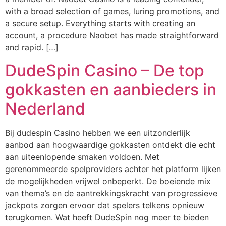
with a broad selection of games, luring promotions, and
a secure setup. Everything starts with creating an
account, a procedure Naobet has made straightforward
and rapid. […]
DudeSpin Casino – De top
gokkasten en aanbieders in
Nederland
Bij dudespin Casino hebben we een uitzonderlijk
aanbod aan hoogwaardige gokkasten ontdekt die echt
aan uiteenlopende smaken voldoen. Met
gerenommeerde spelproviders achter het platform lijken
de mogelijkheden vrijwel onbeperkt. De boeiende mix
van thema’s en de aantrekkingskracht van progressieve
jackpots zorgen ervoor dat spelers telkens opnieuw
terugkomen. Wat heeft DudeSpin nog meer te bieden