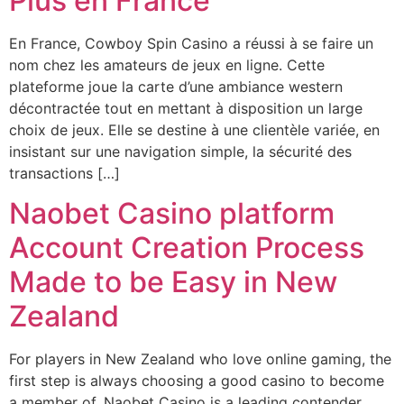
Plus en France
En France, Cowboy Spin Casino a réussi à se faire un
nom chez les amateurs de jeux en ligne. Cette
plateforme joue la carte d’une ambiance western
décontractée tout en mettant à disposition un large
choix de jeux. Elle se destine à une clientèle variée, en
insistant sur une navigation simple, la sécurité des
transactions […]
Naobet Casino platform
Account Creation Process
Made to be Easy in New
Zealand
For players in New Zealand who love online gaming, the
first step is always choosing a good casino to become
a member of. Naobet Casino is a leading contender,