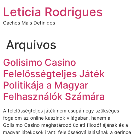
Ir
Leticia Rodrigues
para
o
Cachos Mais Definidos
conteúdo
Arquivos
Golisimo Casino
Felelősségteljes Játék
Politikája a Magyar
Felhasználók Számára
A felelősségteljes játék nem csupán egy szükséges
fogalom az online kaszinók világában, hanem a
Golisimo Casino meghatározó üzleti filozófiájának és a
magyar játékosok iránti felelősségvállalásának a gerince