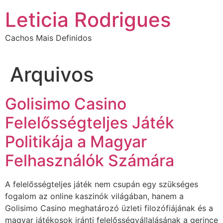
Ir
Leticia Rodrigues
para
o
Cachos Mais Definidos
conteúdo
Arquivos
Golisimo Casino
Felelősségteljes Játék
Politikája a Magyar
Felhasználók Számára
A felelősségteljes játék nem csupán egy szükséges
fogalom az online kaszinók világában, hanem a
Golisimo Casino meghatározó üzleti filozófiájának és a
magyar játékosok iránti felelősségvállalásának a gerince