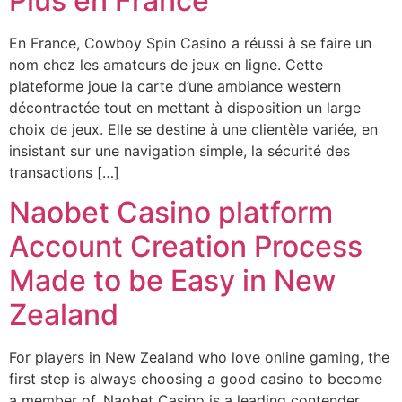
Plus en France
En France, Cowboy Spin Casino a réussi à se faire un
nom chez les amateurs de jeux en ligne. Cette
plateforme joue la carte d’une ambiance western
décontractée tout en mettant à disposition un large
choix de jeux. Elle se destine à une clientèle variée, en
insistant sur une navigation simple, la sécurité des
transactions […]
Naobet Casino platform
Account Creation Process
Made to be Easy in New
Zealand
For players in New Zealand who love online gaming, the
first step is always choosing a good casino to become
a member of. Naobet Casino is a leading contender,