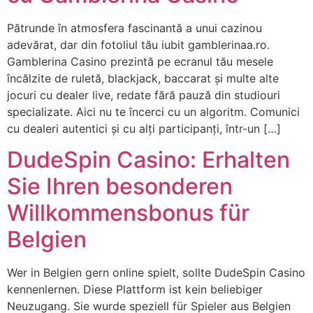
Pătrunde în atmosfera fascinantă a unui cazinou
adevărat, dar din fotoliul tău iubit gamblerinaa.ro.
Gamblerina Casino prezintă pe ecranul tău mesele
încălzite de ruletă, blackjack, baccarat și multe alte
jocuri cu dealer live, redate fără pauză din studiouri
specializate. Aici nu te încerci cu un algoritm. Comunici
cu dealeri autentici și cu alți participanți, într-un […]
DudeSpin Casino: Erhalten
Sie Ihren besonderen
Willkommensbonus für
Belgien
Wer in Belgien gern online spielt, sollte DudeSpin Casino
kennenlernen. Diese Plattform ist kein beliebiger
Neuzugang. Sie wurde speziell für Spieler aus Belgien