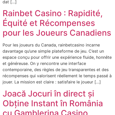
dat […]
Rainbet Casino : Rapidité,
Équité et Récompenses
pour les Joueurs Canadiens
Pour les joueurs du Canada, rainbetcasino incarne
davantage qu’une simple plateforme de jeu. C’est un
espace conçu pour offrir une expérience fluide, honnête
et généreuse. On y rencontre une interface
contemporaine, des règles de jeu transparentes et des
récompenses qui valorisent réellement le temps passé à
jouer. La mission est claire : satisfaire le joueur […]
Joacă Jocuri în direct și
Obține Instant în România
cu Gamblerina Casino