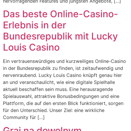
hervorragenden Features und jüngsten Angebote, […]
Das beste Online-Casino-
Erlebnis in der
Bundesrepublik mit Lucky
Louis Casino
Ein vertrauenswürdiges und kurzweiliges Online-Casino
in der Bundesrepublik zu finden, ist zeitaufwendig und
nervenraubend. Lucky Louis Casino knüpft genau hier
an und veranschaulicht, wie eine digitale Spielhalle
aktuell beschaffen sein muss. Eine herausragende
Spielauswahl, attraktive Bonusbedingungen und eine
Plattform, die auf den ersten Blick funktioniert, sorgen
für den Unterschied. Unser Ziel: eine wirkliche
Community für […]
Graj na dowolnym