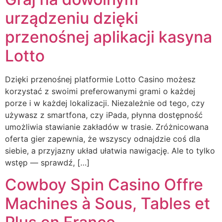
urządzeniu dzięki
przenośnej aplikacji kasyna
Lotto
Dzięki przenośnej platformie Lotto Casino możesz
korzystać z swoimi preferowanymi grami o każdej
porze i w każdej lokalizacji. Niezależnie od tego, czy
używasz z smartfona, czy iPada, płynna dostępność
umożliwia stawianie zakładów w trasie. Zróżnicowana
oferta gier zapewnia, że wszyscy odnajdzie coś dla
siebie, a przyjazny układ ułatwia nawigację. Ale to tylko
wstęp — sprawdź, […]
Cowboy Spin Casino Offre
Machines à Sous, Tables et