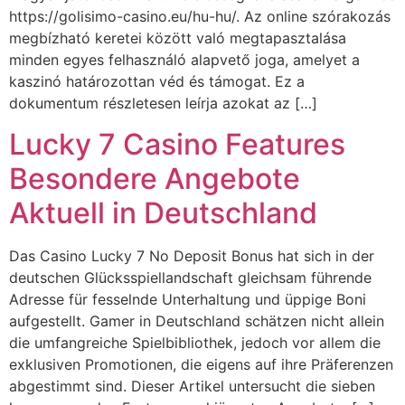
https://golisimo-casino.eu/hu-hu/. Az online szórakozás
megbízható keretei között való megtapasztalása
minden egyes felhasználó alapvető joga, amelyet a
kaszinó határozottan véd és támogat. Ez a
dokumentum részletesen leírja azokat az […]
Lucky 7 Casino Features
Besondere Angebote
Aktuell in Deutschland
Das Casino Lucky 7 No Deposit Bonus hat sich in der
deutschen Glücksspiellandschaft gleichsam führende
Adresse für fesselnde Unterhaltung und üppige Boni
aufgestellt. Gamer in Deutschland schätzen nicht allein
die umfangreiche Spielbibliothek, jedoch vor allem die
exklusiven Promotionen, die eigens auf ihre Präferenzen
abgestimmt sind. Dieser Artikel untersucht die sieben