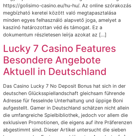
https://golisimo-casino.eu/hu-hu/. Az online szórakozás
megbízható keretei között való megtapasztalása
minden egyes felhasználó alapvető joga, amelyet a
kaszinó határozottan véd és támogat. Ez a
dokumentum részletesen leírja azokat az […]
Lucky 7 Casino Features
Besondere Angebote
Aktuell in Deutschland
Das Casino Lucky 7 No Deposit Bonus hat sich in der
deutschen Glücksspiellandschaft gleichsam führende
Adresse für fesselnde Unterhaltung und üppige Boni
aufgestellt. Gamer in Deutschland schätzen nicht allein
die umfangreiche Spielbibliothek, jedoch vor allem die
exklusiven Promotionen, die eigens auf ihre Präferenzen
abgestimmt sind. Dieser Artikel untersucht die sieben