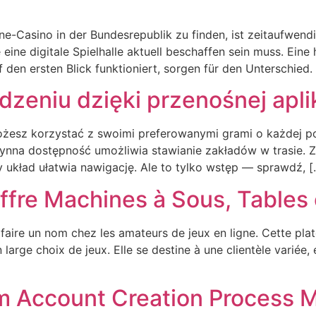
ne-Casino in der Bundesrepublik zu finden, ist zeitaufwen
 eine digitale Spielhalle aktuell beschaffen sein muss. Eine
den ersten Blick funktioniert, sorgen für den Unterschied.
zeniu dzięki przenośnej apli
żesz korzystać z swoimi preferowanymi grami o każdej porz
łynna dostępność umożliwia stawianie zakładów w trasie. 
y układ ułatwia nawigację. Ale to tylko wstęp — sprawdź, [
fre Machines à Sous, Tables 
faire un nom chez les amateurs de jeux en ligne. Cette pla
arge choix de jeux. Elle se destine à une clientèle variée, 
m Account Creation Process 