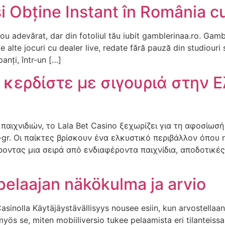
 și Obține Instant în România 
ou adevărat, dar din fotoliul tău iubit gamblerinaa.ro. Gam
e alte jocuri cu dealer live, redate fără pauză din studiouri 
panți, într-un […]
 κερδίστε με σιγουριά στην Ε
ιχνιδιών, το Lala Bet Casino ξεχωρίζει για τη αφοσίωσή 
/el-gr. Οι παίκτες βρίσκουν ένα ελκυστικό περιβάλλον όπο
οντας μια σειρά από ενδιαφέροντα παιχνίδια, αποδοτικές
pelaajan näkökulma ja arvio
sinolla Käytäjäystävällisyys nousee esiin, kun arvostellaan
ös se, miten mobiiliversio tukee pelaamista eri tilanteissa