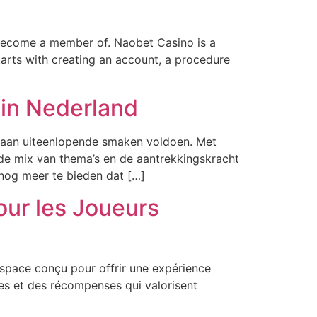
 become a member of. Naobet Casino is a
tarts with creating an account, a procedure
 in Nederland
 aan uiteenlopende smaken voldoen. Met
de mix van thema’s en de aantrekkingskracht
nog meer te bieden dat […]
our les Joueurs
espace conçu pour offrir une expérience
tes et des récompenses qui valorisent