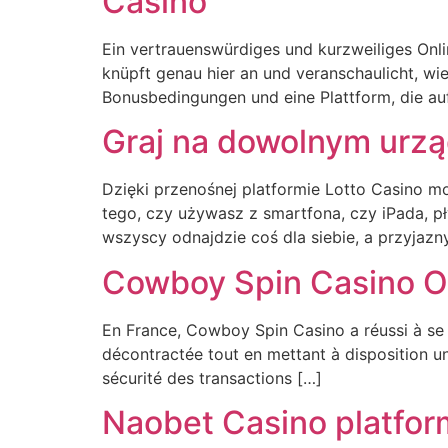
Casino
Ein vertrauenswürdiges und kurzweiliges Onli
knüpft genau hier an und veranschaulicht, wie
Bonusbedingungen und eine Plattform, die auf 
Graj na dowolnym urząd
Dzięki przenośnej platformie Lotto Casino mo
tego, czy używasz z smartfona, czy iPada, p
wszyscy odnajdzie coś dla siebie, a przyjazn
Cowboy Spin Casino Of
En France, Cowboy Spin Casino a réussi à se 
décontractée tout en mettant à disposition un l
sécurité des transactions […]
Naobet Casino platfor