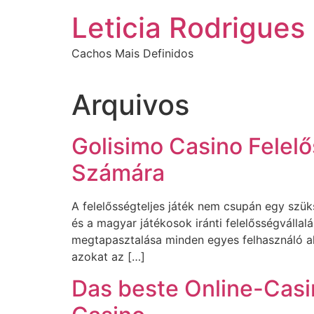
Ir
Leticia Rodrigues
para
o
Cachos Mais Definidos
conteúdo
Arquivos
Golisimo Casino Felelő
Számára
A felelősségteljes játék nem csupán egy szük
és a magyar játékosok iránti felelősségvállal
megtapasztalása minden egyes felhasználó al
azokat az […]
Das beste Online-Casin