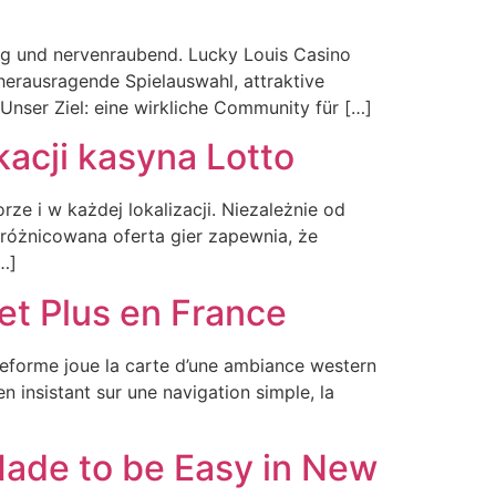
dig und nervenraubend. Lucky Louis Casino
 herausragende Spielauswahl, attraktive
 Unser Ziel: eine wirkliche Community für […]
kacji kasyna Lotto
e i w każdej lokalizacji. Niezależnie od
Zróżnicowana oferta gier zapewnia, że
…]
et Plus en France
teforme joue la carte d’une ambiance western
en insistant sur une navigation simple, la
Made to be Easy in New