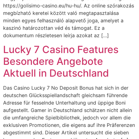
https://golisimo-casino.eu/hu-hu/. Az online szórakozás
megbízható keretei között való megtapasztalása
minden egyes felhasználó alapvető joga, amelyet a
kaszinó határozottan véd és támogat. Ez a
dokumentum részletesen leírja azokat az […]
Lucky 7 Casino Features
Besondere Angebote
Aktuell in Deutschland
Das Casino Lucky 7 No Deposit Bonus hat sich in der
deutschen Glücksspiellandschaft gleichsam führende
Adresse für fesselnde Unterhaltung und üppige Boni
aufgestellt. Gamer in Deutschland schätzen nicht allein
die umfangreiche Spielbibliothek, jedoch vor allem die
exklusiven Promotionen, die eigens auf ihre Präferenzen
abgestimmt sind. Dieser Artikel untersucht die sieben