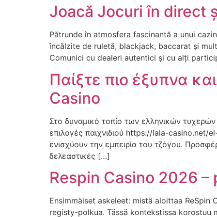
Joacă Jocuri în direct
Pătrunde în atmosfera fascinantă a unui cazin
încălzite de ruletă, blackjack, baccarat și mult
Comunici cu dealeri autentici și cu alți partici
Παίξτε πιο έξυπνα και
Casino
Στο δυναμικό τοπίο των ελληνικών τυχερών πα
επιλογές παιχνιδιού https://lala-casino.net
ενισχύουν την εμπειρία του τζόγου. Προσφέρ
δελεαστικές […]
Respin Casino 2026 – 
Ensimmäiset askeleet: mistä aloittaa ReSpin Ca
registy-polkua. Tässä kontekstissa korostuu my