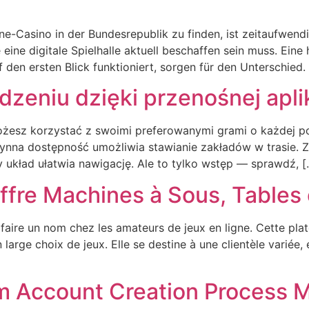
ne-Casino in der Bundesrepublik zu finden, ist zeitaufwen
 eine digitale Spielhalle aktuell beschaffen sein muss. Eine
den ersten Blick funktioniert, sorgen für den Unterschied.
zeniu dzięki przenośnej apli
żesz korzystać z swoimi preferowanymi grami o każdej porz
łynna dostępność umożliwia stawianie zakładów w trasie. 
y układ ułatwia nawigację. Ale to tylko wstęp — sprawdź, [
fre Machines à Sous, Tables 
faire un nom chez les amateurs de jeux en ligne. Cette pla
arge choix de jeux. Elle se destine à une clientèle variée, 
m Account Creation Process 