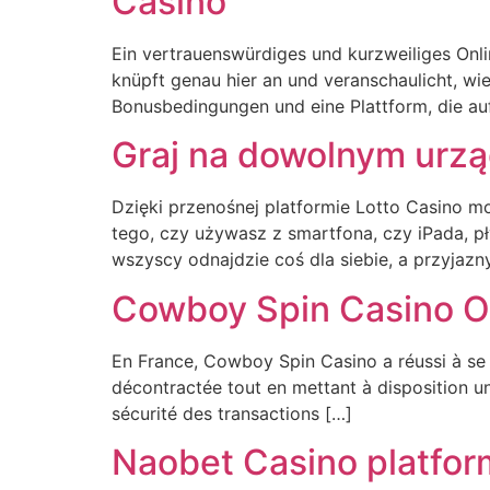
Casino
Ein vertrauenswürdiges und kurzweiliges Onli
knüpft genau hier an und veranschaulicht, wie
Bonusbedingungen und eine Plattform, die auf 
Graj na dowolnym urząd
Dzięki przenośnej platformie Lotto Casino mo
tego, czy używasz z smartfona, czy iPada, p
wszyscy odnajdzie coś dla siebie, a przyjazn
Cowboy Spin Casino Of
En France, Cowboy Spin Casino a réussi à se 
décontractée tout en mettant à disposition un l
sécurité des transactions […]
Naobet Casino platfor