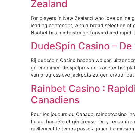
Zealand
For players in New Zealand who love online g
leading contender, with a broad selection of 
Naobet has made straightforward and rapid. 
DudeSpin Casino – De 
Bij dudespin Casino hebben we een uitzonde
gerenommeerde spelproviders achter het plat
van progressieve jackpots zorgen ervoor dat
Rainbet Casino : Rapid
Canadiens
Pour les joueurs du Canada, rainbetcasino in
fluide, honnête et généreuse. On y rencontre
réellement le temps passé à jouer. La mission e