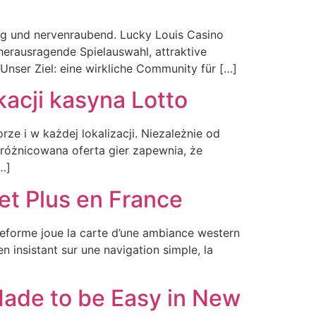
dig und nervenraubend. Lucky Louis Casino
 herausragende Spielauswahl, attraktive
 Unser Ziel: eine wirkliche Community für […]
kacji kasyna Lotto
e i w każdej lokalizacji. Niezależnie od
Zróżnicowana oferta gier zapewnia, że
…]
et Plus en France
teforme joue la carte d’une ambiance western
en insistant sur une navigation simple, la
Made to be Easy in New