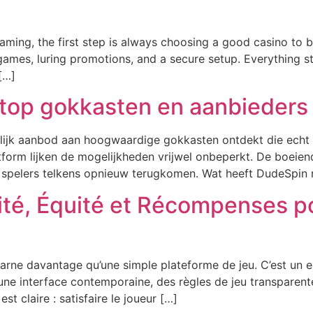
aming, the first step is always choosing a good casino to
games, luring promotions, and a secure setup. Everything s
[…]
top gokkasten en aanbieders
rlijk aanbod aan hoogwaardige gokkasten ontdekt die echt
form lijken de mogelijkheden vrijwel onbeperkt. De boeien
 spelers telkens opnieuw terugkomen. Wat heeft DudeSpin 
ité, Équité et Récompenses p
carne davantage qu’une simple plateforme de jeu. C’est un 
 une interface contemporaine, des règles de jeu transparen
st claire : satisfaire le joueur […]