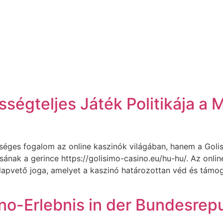
sségteljes Játék Politikája a
séges fogalom az online kaszinók világában, hanem a Golis
ásának a gerince https://golisimo-casino.eu/hu-hu/. Az onl
apvető joga, amelyet a kaszinó határozottan véd és támog
o-Erlebnis in der Bundesrepu