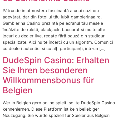
Pătrunde în atmosfera fascinantă a unui cazinou
adevărat, dar din fotoliul tău iubit gamblerinaa.ro.
Gamblerina Casino prezintă pe ecranul tău mesele
încălzite de ruletă, blackjack, baccarat și multe alte
jocuri cu dealer live, redate fără pauză din studiouri
specializate. Aici nu te încerci cu un algoritm. Comunici
cu dealeri autentici și cu alți participanți, într-un […]
DudeSpin Casino: Erhalten
Sie Ihren besonderen
Willkommensbonus für
Belgien
Wer in Belgien gern online spielt, sollte DudeSpin Casino
kennenlernen. Diese Plattform ist kein beliebiger
Neuzugang. Sie wurde speziell für Spieler aus Belgien