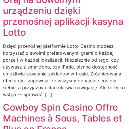
urządzeniu dzięki
przenośnej aplikacji kasyna
Lotto
Dzięki przenośnej platformie Lotto Casino możesz
korzystać z swoimi preferowanymi grami o każdej
porze i w każdej lokalizacji. Niezależnie od tego, czy
używasz z smartfona, czy iPada, płynna dostępność
umożliwia stawianie zakładów w trasie. Zróżnicowana
oferta gier zapewnia, że wszyscy odnajdzie coś dla
siebie, a przyjazny układ ułatwia nawigację. Ale to tylko
wstęp — sprawdź, […]
Cowboy Spin Casino Offre
Machines à Sous, Tables et