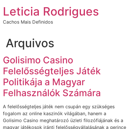
Ir
Leticia Rodrigues
para
o
Cachos Mais Definidos
conteúdo
Arquivos
Golisimo Casino
Felelősségteljes Játék
Politikája a Magyar
Felhasználók Számára
A felelősségteljes játék nem csupán egy szükséges
fogalom az online kaszinók világában, hanem a
Golisimo Casino meghatározó üzleti filozófiájának és a
magyar játékosok iránti felelősségvállalásának a gerince