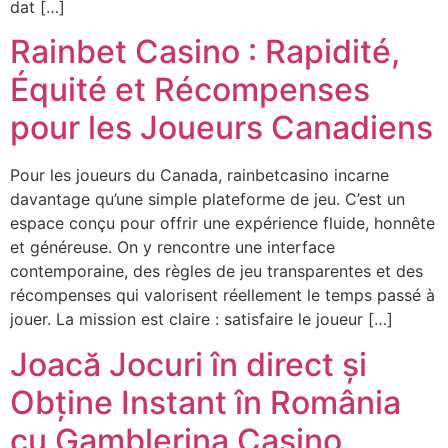
dat […]
Rainbet Casino : Rapidité,
Équité et Récompenses
pour les Joueurs Canadiens
Pour les joueurs du Canada, rainbetcasino incarne
davantage qu’une simple plateforme de jeu. C’est un
espace conçu pour offrir une expérience fluide, honnête
et généreuse. On y rencontre une interface
contemporaine, des règles de jeu transparentes et des
récompenses qui valorisent réellement le temps passé à
jouer. La mission est claire : satisfaire le joueur […]
Joacă Jocuri în direct și
Obține Instant în România
cu Gamblerina Casino