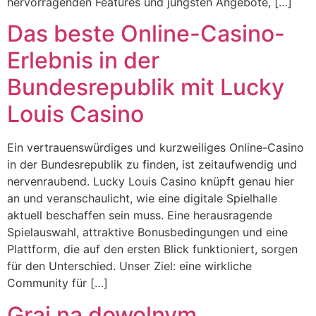
hervorragenden Features und jüngsten Angebote, […]
Das beste Online-Casino-
Erlebnis in der
Bundesrepublik mit Lucky
Louis Casino
Ein vertrauenswürdiges und kurzweiliges Online-Casino
in der Bundesrepublik zu finden, ist zeitaufwendig und
nervenraubend. Lucky Louis Casino knüpft genau hier
an und veranschaulicht, wie eine digitale Spielhalle
aktuell beschaffen sein muss. Eine herausragende
Spielauswahl, attraktive Bonusbedingungen und eine
Plattform, die auf den ersten Blick funktioniert, sorgen
für den Unterschied. Unser Ziel: eine wirkliche
Community für […]
Graj na dowolnym