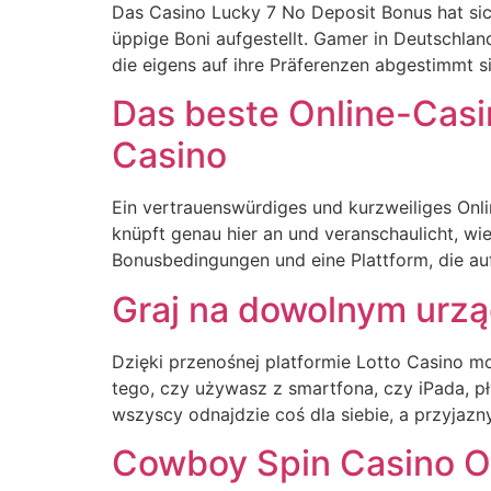
Das Casino Lucky 7 No Deposit Bonus hat sic
üppige Boni aufgestellt. Gamer in Deutschland
die eigens auf ihre Präferenzen abgestimmt s
Das beste Online-Casin
Casino
Ein vertrauenswürdiges und kurzweiliges Onli
knüpft genau hier an und veranschaulicht, wie
Bonusbedingungen und eine Plattform, die auf 
Graj na dowolnym urząd
Dzięki przenośnej platformie Lotto Casino mo
tego, czy używasz z smartfona, czy iPada, p
wszyscy odnajdzie coś dla siebie, a przyjazn
Cowboy Spin Casino Of