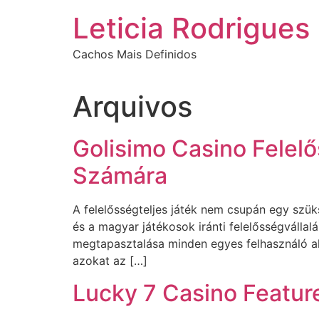
Ir
Leticia Rodrigues
para
o
Cachos Mais Definidos
conteúdo
Arquivos
Golisimo Casino Felelő
Számára
A felelősségteljes játék nem csupán egy szük
és a magyar játékosok iránti felelősségvállal
megtapasztalása minden egyes felhasználó al
azokat az […]
Lucky 7 Casino Featur