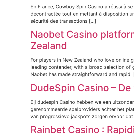
En France, Cowboy Spin Casino a réussi à se 
décontractée tout en mettant à disposition un l
sécurité des transactions […]
Naobet Casino platfor
Zealand
For players in New Zealand who love online g
leading contender, with a broad selection of 
Naobet has made straightforward and rapid. 
DudeSpin Casino – De 
Bij dudespin Casino hebben we een uitzonde
gerenommeerde spelproviders achter het plat
van progressieve jackpots zorgen ervoor dat
Rainbet Casino : Rapid