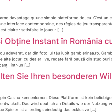
carne davantage qu’une simple plateforme de jeu. C’est un 
 une interface contemporaine, des règles de jeu transparen
st claire : satisfaire le joueur […]
 și Obține Instant în România 
ou adevărat, dar din fotoliul tău iubit gamblerinaa.ro. Gam
e alte jocuri cu dealer live, redate fără pauză din studiouri 
panți, într-un […]
lten Sie Ihren besonderen W
Spin Casino kennenlernen. Diese Plattform ist kein beliebig
en entwickelt. Das wird deutlich an Details wie der Nutzung
ue Spieler ist allerdings eindeutig das exklusive […]