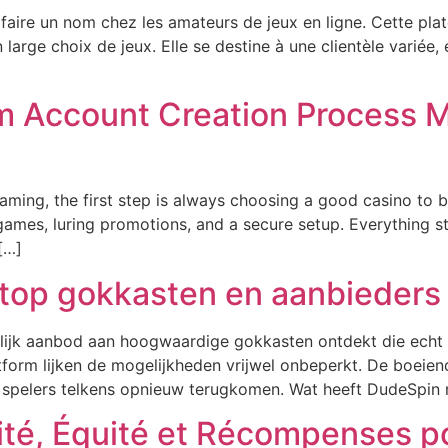
faire un nom chez les amateurs de jeux en ligne. Cette pla
arge choix de jeux. Elle se destine à une clientèle variée, 
m Account Creation Process 
aming, the first step is always choosing a good casino to
games, luring promotions, and a secure setup. Everything s
[…]
top gokkasten en aanbieders
rlijk aanbod aan hoogwaardige gokkasten ontdekt die echt
form lijken de mogelijkheden vrijwel onbeperkt. De boeien
 spelers telkens opnieuw terugkomen. Wat heeft DudeSpin 
ité, Équité et Récompenses p