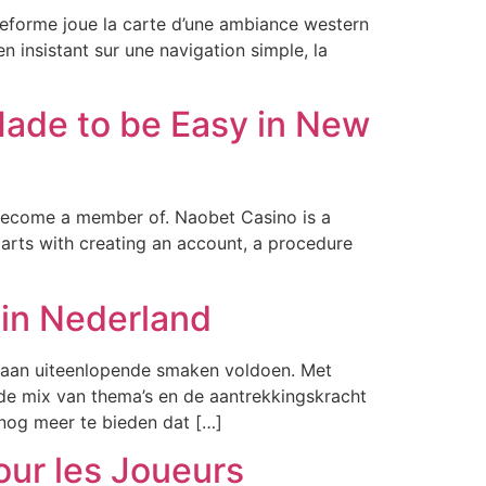
teforme joue la carte d’une ambiance western
en insistant sur une navigation simple, la
Made to be Easy in New
 become a member of. Naobet Casino is a
tarts with creating an account, a procedure
 in Nederland
 aan uiteenlopende smaken voldoen. Met
de mix van thema’s en de aantrekkingskracht
nog meer te bieden dat […]
our les Joueurs