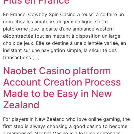
Plus en France
En France, Cowboy Spin Casino a réussi à se faire un
nom chez les amateurs de jeux en ligne. Cette
plateforme joue la carte d’une ambiance western
décontractée tout en mettant à disposition un large
choix de jeux. Elle se destine à une clientèle variée, en
insistant sur une navigation simple, la sécurité des
transactions […]
Naobet Casino platform
Account Creation Process
Made to be Easy in New
Zealand
For players in New Zealand who love online gaming, the
first step is always choosing a good casino to become
a member of. Naobet Casino is a leading contender,