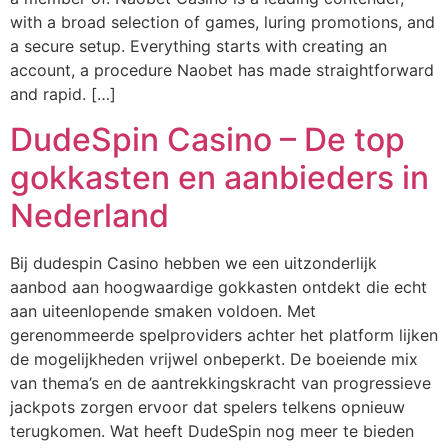
with a broad selection of games, luring promotions, and
a secure setup. Everything starts with creating an
account, a procedure Naobet has made straightforward
and rapid. […]
DudeSpin Casino – De top
gokkasten en aanbieders in
Nederland
Bij dudespin Casino hebben we een uitzonderlijk
aanbod aan hoogwaardige gokkasten ontdekt die echt
aan uiteenlopende smaken voldoen. Met
gerenommeerde spelproviders achter het platform lijken
de mogelijkheden vrijwel onbeperkt. De boeiende mix
van thema’s en de aantrekkingskracht van progressieve
jackpots zorgen ervoor dat spelers telkens opnieuw
terugkomen. Wat heeft DudeSpin nog meer te bieden