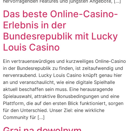
hervorragenden Features und jüngsten Angebote, […]
Das beste Online-Casino-
Erlebnis in der
Bundesrepublik mit Lucky
Louis Casino
Ein vertrauenswürdiges und kurzweiliges Online-Casino
in der Bundesrepublik zu finden, ist zeitaufwendig und
nervenraubend. Lucky Louis Casino knüpft genau hier
an und veranschaulicht, wie eine digitale Spielhalle
aktuell beschaffen sein muss. Eine herausragende
Spielauswahl, attraktive Bonusbedingungen und eine
Plattform, die auf den ersten Blick funktioniert, sorgen
für den Unterschied. Unser Ziel: eine wirkliche
Community für […]
Graj na dowolnym