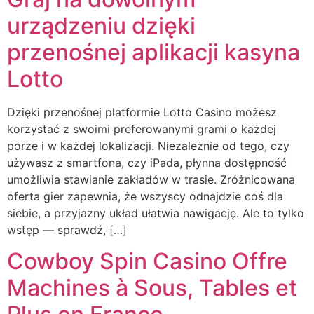
urządzeniu dzięki
przenośnej aplikacji kasyna
Lotto
Dzięki przenośnej platformie Lotto Casino możesz
korzystać z swoimi preferowanymi grami o każdej
porze i w każdej lokalizacji. Niezależnie od tego, czy
używasz z smartfona, czy iPada, płynna dostępność
umożliwia stawianie zakładów w trasie. Zróżnicowana
oferta gier zapewnia, że wszyscy odnajdzie coś dla
siebie, a przyjazny układ ułatwia nawigację. Ale to tylko
wstęp — sprawdź, […]
Cowboy Spin Casino Offre
Machines à Sous, Tables et