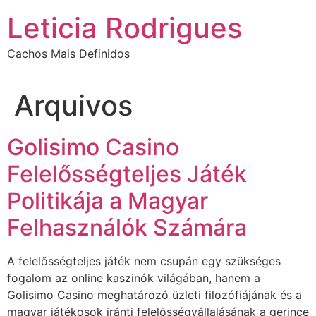
Ir
Leticia Rodrigues
para
o
Cachos Mais Definidos
conteúdo
Arquivos
Golisimo Casino
Felelősségteljes Játék
Politikája a Magyar
Felhasználók Számára
A felelősségteljes játék nem csupán egy szükséges
fogalom az online kaszinók világában, hanem a
Golisimo Casino meghatározó üzleti filozófiájának és a
magyar játékosok iránti felelősségvállalásának a gerince