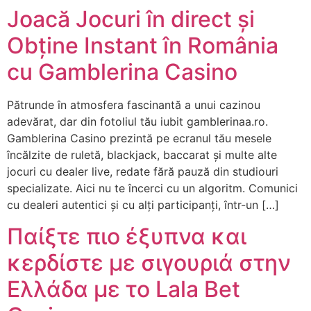
Joacă Jocuri în direct și
Obține Instant în România
cu Gamblerina Casino
Pătrunde în atmosfera fascinantă a unui cazinou
adevărat, dar din fotoliul tău iubit gamblerinaa.ro.
Gamblerina Casino prezintă pe ecranul tău mesele
încălzite de ruletă, blackjack, baccarat și multe alte
jocuri cu dealer live, redate fără pauză din studiouri
specializate. Aici nu te încerci cu un algoritm. Comunici
cu dealeri autentici și cu alți participanți, într-un […]
Παίξτε πιο έξυπνα και
κερδίστε με σιγουριά στην
Ελλάδα με το Lala Bet