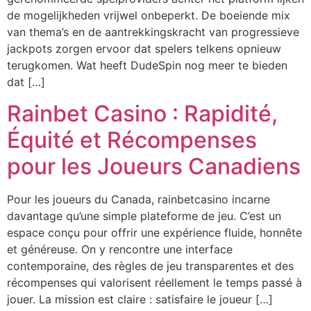
de mogelijkheden vrijwel onbeperkt. De boeiende mix
van thema’s en de aantrekkingskracht van progressieve
jackpots zorgen ervoor dat spelers telkens opnieuw
terugkomen. Wat heeft DudeSpin nog meer te bieden
dat […]
Rainbet Casino : Rapidité,
Équité et Récompenses
pour les Joueurs Canadiens
Pour les joueurs du Canada, rainbetcasino incarne
davantage qu’une simple plateforme de jeu. C’est un
espace conçu pour offrir une expérience fluide, honnête
et généreuse. On y rencontre une interface
contemporaine, des règles de jeu transparentes et des
récompenses qui valorisent réellement le temps passé à
jouer. La mission est claire : satisfaire le joueur […]