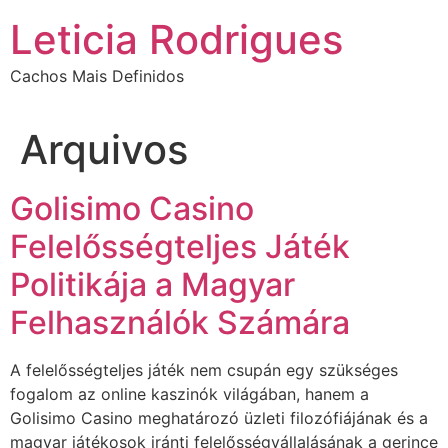
Ir
Leticia Rodrigues
para
o
Cachos Mais Definidos
conteúdo
Arquivos
Golisimo Casino
Felelősségteljes Játék
Politikája a Magyar
Felhasználók Számára
A felelősségteljes játék nem csupán egy szükséges
fogalom az online kaszinók világában, hanem a
Golisimo Casino meghatározó üzleti filozófiájának és a
magyar játékosok iránti felelősségvállalásának a gerince