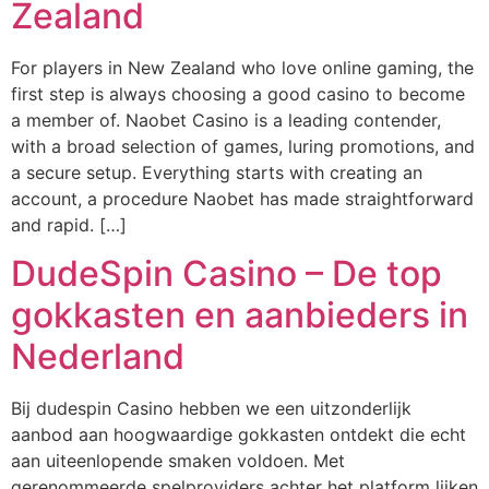
Zealand
For players in New Zealand who love online gaming, the
first step is always choosing a good casino to become
a member of. Naobet Casino is a leading contender,
with a broad selection of games, luring promotions, and
a secure setup. Everything starts with creating an
account, a procedure Naobet has made straightforward
and rapid. […]
DudeSpin Casino – De top
gokkasten en aanbieders in
Nederland
Bij dudespin Casino hebben we een uitzonderlijk
aanbod aan hoogwaardige gokkasten ontdekt die echt
aan uiteenlopende smaken voldoen. Met
gerenommeerde spelproviders achter het platform lijken