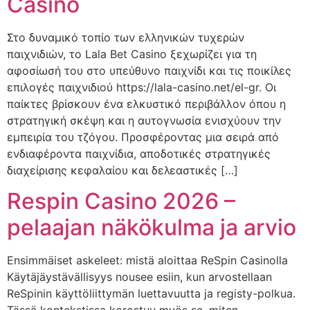
Casino
Στο δυναμικό τοπίο των ελληνικών τυχερών
παιχνιδιών, το Lala Bet Casino ξεχωρίζει για τη
αφοσίωσή του στο υπεύθυνο παιχνίδι και τις ποικίλες
επιλογές παιχνιδιού https://lala-casino.net/el-gr. Οι
παίκτες βρίσκουν ένα ελκυστικό περιβάλλον όπου η
στρατηγική σκέψη και η αυτογνωσία ενισχύουν την
εμπειρία του τζόγου. Προσφέροντας μια σειρά από
ενδιαφέροντα παιχνίδια, αποδοτικές στρατηγικές
διαχείρισης κεφαλαίου και δελεαστικές […]
Respin Casino 2026 –
pelaajan näkökulma ja arvio
Ensimmäiset askeleet: mistä aloittaa ReSpin Casinolla
Käytäjäystävällisyys nousee esiin, kun arvostellaan
ReSpinin käyttöliittymän luettavuutta ja registy-polkua.
Tässä kontekstissa korostuu myös se, miten