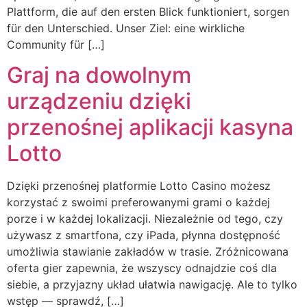
Plattform, die auf den ersten Blick funktioniert, sorgen
für den Unterschied. Unser Ziel: eine wirkliche
Community für […]
Graj na dowolnym
urządzeniu dzięki
przenośnej aplikacji kasyna
Lotto
Dzięki przenośnej platformie Lotto Casino możesz
korzystać z swoimi preferowanymi grami o każdej
porze i w każdej lokalizacji. Niezależnie od tego, czy
używasz z smartfona, czy iPada, płynna dostępność
umożliwia stawianie zakładów w trasie. Zróżnicowana
oferta gier zapewnia, że wszyscy odnajdzie coś dla
siebie, a przyjazny układ ułatwia nawigację. Ale to tylko
wstęp — sprawdź, […]