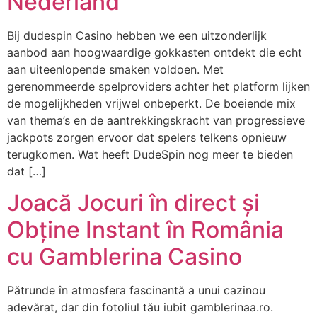
Nederland
Bij dudespin Casino hebben we een uitzonderlijk
aanbod aan hoogwaardige gokkasten ontdekt die echt
aan uiteenlopende smaken voldoen. Met
gerenommeerde spelproviders achter het platform lijken
de mogelijkheden vrijwel onbeperkt. De boeiende mix
van thema’s en de aantrekkingskracht van progressieve
jackpots zorgen ervoor dat spelers telkens opnieuw
terugkomen. Wat heeft DudeSpin nog meer te bieden
dat […]
Joacă Jocuri în direct și
Obține Instant în România
cu Gamblerina Casino
Pătrunde în atmosfera fascinantă a unui cazinou
adevărat, dar din fotoliul tău iubit gamblerinaa.ro.