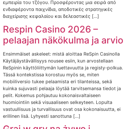
εμπειρία του τζόγου. Προσφέροντας μια σειρά από
ενδιαφέροντα παιχνίδια, αποδοτικές στρατηγικές
διαχείρισης κεφαλαίου και δελεαστικές […]
Respin Casino 2026 –
pelaajan näkökulma ja arvio
Ensimmäiset askeleet: mistä aloittaa ReSpin Casinolla
Käytäjäystävällisyys nousee esiin, kun arvostellaan
ReSpinin käyttöliittymän luettavuutta ja registy-polkua.
Tässä kontekstissa korostuu myös se, miten
mobiiliversio tukee pelaamista eri tilanteissa, sekä
kuinka sujuvasti pelaaja löytää tarvitsemansa tiedot ja
pelit. Kokemus pohjautuu kokonaisvaltaiseen
huomiointiin sekä visuaaliseen selkeyteen. Lopulta
vastuullisuus ja turvallisuus ovat osa kokonaisuutta, ei
erillinen lisä. Lyhyesti sanottuna […]
Graj w gry na żywo i