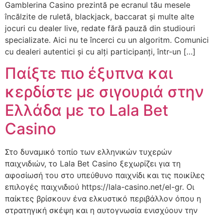
Gamblerina Casino prezintă pe ecranul tău mesele
încălzite de ruletă, blackjack, baccarat și multe alte
jocuri cu dealer live, redate fără pauză din studiouri
specializate. Aici nu te încerci cu un algoritm. Comunici
cu dealeri autentici și cu alți participanți, într-un […]
Παίξτε πιο έξυπνα και
κερδίστε με σιγουριά στην
Ελλάδα με το Lala Bet
Casino
Στο δυναμικό τοπίο των ελληνικών τυχερών
παιχνιδιών, το Lala Bet Casino ξεχωρίζει για τη
αφοσίωσή του στο υπεύθυνο παιχνίδι και τις ποικίλες
επιλογές παιχνιδιού https://lala-casino.net/el-gr. Οι
παίκτες βρίσκουν ένα ελκυστικό περιβάλλον όπου η
στρατηγική σκέψη και η αυτογνωσία ενισχύουν την