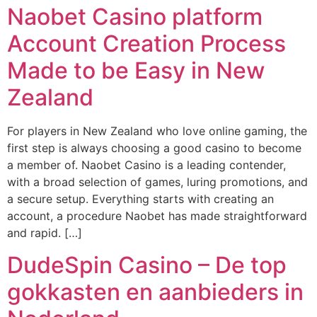
Naobet Casino platform
Account Creation Process
Made to be Easy in New
Zealand
For players in New Zealand who love online gaming, the
first step is always choosing a good casino to become
a member of. Naobet Casino is a leading contender,
with a broad selection of games, luring promotions, and
a secure setup. Everything starts with creating an
account, a procedure Naobet has made straightforward
and rapid. […]
DudeSpin Casino – De top
gokkasten en aanbieders in