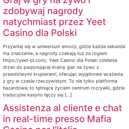
zdobywaj nagrody
natychmiast przez Yeet
Casino dla Polski
Przywitaj się w uniwersum emocji, gdzie każda sekunda
ma znaczenie, a nagrody czekają tuż za rogiem
https://yeet-pl.com/. Yeet Casino dla Polski odsłania
drzwi do pasjonującej krainy gier na żywo z
prawdziwymi krupierami, oferując wyjątkowe wrażenia
z gry w czasie rzeczywistym. To nie tylko platforma
hazardowa; to tętniące życiem centrum rozrywki, gdzie
tradycyjne kasyno łączy się […]
Assistenza al cliente e chat
in real-time presso Mafia