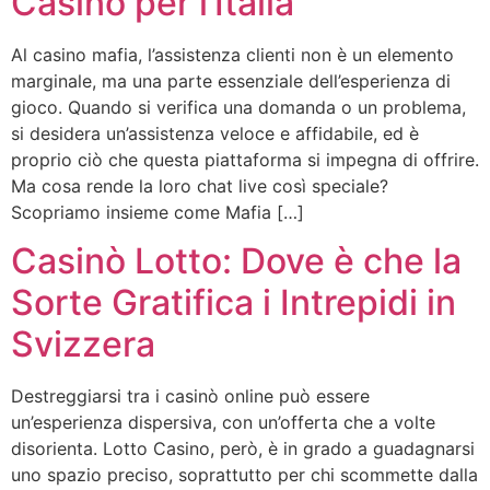
Casino per l’Italia
Al casino mafia, l’assistenza clienti non è un elemento
marginale, ma una parte essenziale dell’esperienza di
gioco. Quando si verifica una domanda o un problema,
si desidera un’assistenza veloce e affidabile, ed è
proprio ciò che questa piattaforma si impegna di offrire.
Ma cosa rende la loro chat live così speciale?
Scopriamo insieme come Mafia […]
Casinò Lotto: Dove è che la
Sorte Gratifica i Intrepidi in
Svizzera
Destreggiarsi tra i casinò online può essere
un’esperienza dispersiva, con un’offerta che a volte
disorienta. Lotto Casino, però, è in grado a guadagnarsi
uno spazio preciso, soprattutto per chi scommette dalla