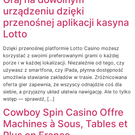
urządzeniu dzięki
przenośnej aplikacji kasyna
Lotto
Dzięki przenośnej platformie Lotto Casino możesz
korzystać z swoimi preferowanymi grami o każdej
porze i w każdej lokalizacji. Niezależnie od tego, czy
używasz z smartfona, czy iPada, płynna dostępność
umożliwia stawianie zakładów w trasie. Zróżnicowana
oferta gier zapewnia, że wszyscy odnajdzie coś dla
siebie, a przyjazny układ ułatwia nawigację. Ale to tylko
wstęp — sprawdź, […]
Cowboy Spin Casino Offre
Machines à Sous, Tables et