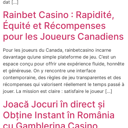
dat […]
Rainbet Casino : Rapidité,
Équité et Récompenses
pour les Joueurs Canadiens
Pour les joueurs du Canada, rainbetcasino incarne
davantage qu’une simple plateforme de jeu. C’est un
espace conçu pour offrir une expérience fluide, honnête
et généreuse. On y rencontre une interface
contemporaine, des règles de jeu transparentes et des
récompenses qui valorisent réellement le temps passé à
jouer. La mission est claire : satisfaire le joueur […]
Joacă Jocuri în direct și
Obține Instant în România
cu Gamblerina Casino