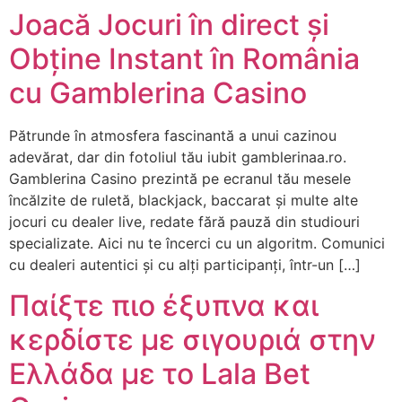
Joacă Jocuri în direct și
Obține Instant în România
cu Gamblerina Casino
Pătrunde în atmosfera fascinantă a unui cazinou
adevărat, dar din fotoliul tău iubit gamblerinaa.ro.
Gamblerina Casino prezintă pe ecranul tău mesele
încălzite de ruletă, blackjack, baccarat și multe alte
jocuri cu dealer live, redate fără pauză din studiouri
specializate. Aici nu te încerci cu un algoritm. Comunici
cu dealeri autentici și cu alți participanți, într-un […]
Παίξτε πιο έξυπνα και
κερδίστε με σιγουριά στην
Ελλάδα με το Lala Bet