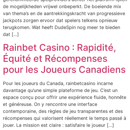
de mogelijkheden vrijwel onbeperkt. De boeiende mix
van thema’s en de aantrekkingskracht van progressieve
jackpots zorgen ervoor dat spelers telkens opnieuw
terugkomen. Wat heeft DudeSpin nog meer te bieden
dat […]
Rainbet Casino : Rapidité,
Équité et Récompenses
pour les Joueurs Canadiens
Pour les joueurs du Canada, rainbetcasino incarne
davantage qu’une simple plateforme de jeu. C’est un
espace conçu pour offrir une expérience fluide, honnête
et généreuse. On y rencontre une interface
contemporaine, des règles de jeu transparentes et des
récompenses qui valorisent réellement le temps passé à
jouer. La mission est claire : satisfaire le joueur […]