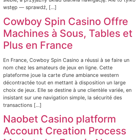
wstęp — sprawdź, […]
Cowboy Spin Casino Offre
Machines à Sous, Tables et
Plus en France
En France, Cowboy Spin Casino a réussi à se faire un
nom chez les amateurs de jeux en ligne. Cette
plateforme joue la carte d’une ambiance western
décontractée tout en mettant à disposition un large
choix de jeux. Elle se destine à une clientèle variée, en
insistant sur une navigation simple, la sécurité des
transactions […]
Naobet Casino platform
Account Creation Process