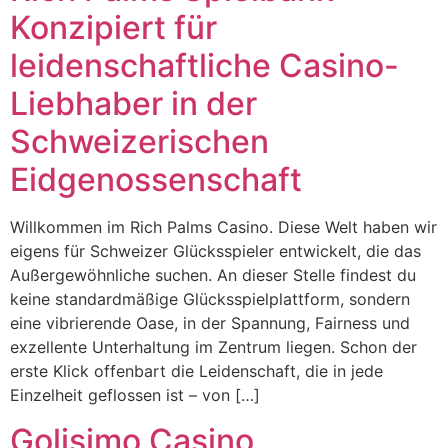
Konzipiert für
leidenschaftliche Casino-
Liebhaber in der
Schweizerischen
Eidgenossenschaft
Willkommen im Rich Palms Casino. Diese Welt haben wir
eigens für Schweizer Glücksspieler entwickelt, die das
Außergewöhnliche suchen. An dieser Stelle findest du
keine standardmäßige Glücksspielplattform, sondern
eine vibrierende Oase, in der Spannung, Fairness und
exzellente Unterhaltung im Zentrum liegen. Schon der
erste Klick offenbart die Leidenschaft, die in jede
Einzelheit geflossen ist – von […]
Golisimo Casino