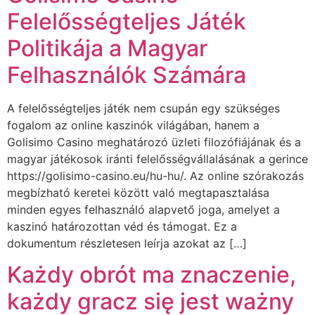
Felelősségteljes Játék
Politikája a Magyar
Felhasználók Számára
A felelősségteljes játék nem csupán egy szükséges
fogalom az online kaszinók világában, hanem a
Golisimo Casino meghatározó üzleti filozófiájának és a
magyar játékosok iránti felelősségvállalásának a gerince
https://golisimo-casino.eu/hu-hu/. Az online szórakozás
megbízható keretei között való megtapasztalása
minden egyes felhasználó alapvető joga, amelyet a
kaszinó határozottan véd és támogat. Ez a
dokumentum részletesen leírja azokat az […]
Każdy obrót ma znaczenie,
każdy gracz się jest ważny