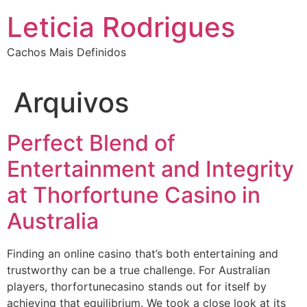
Ir
Leticia Rodrigues
para
o
Cachos Mais Definidos
conteúdo
Arquivos
Perfect Blend of
Entertainment and Integrity
at Thorfortune Casino in
Australia
Finding an online casino that’s both entertaining and
trustworthy can be a true challenge. For Australian
players, thorfortunecasino stands out for itself by
achieving that equilibrium. We took a close look at its