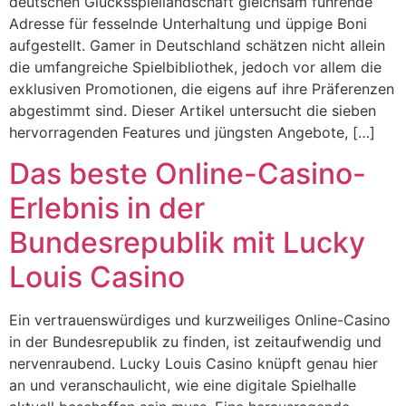
deutschen Glücksspiellandschaft gleichsam führende
Adresse für fesselnde Unterhaltung und üppige Boni
aufgestellt. Gamer in Deutschland schätzen nicht allein
die umfangreiche Spielbibliothek, jedoch vor allem die
exklusiven Promotionen, die eigens auf ihre Präferenzen
abgestimmt sind. Dieser Artikel untersucht die sieben
hervorragenden Features und jüngsten Angebote, […]
Das beste Online-Casino-
Erlebnis in der
Bundesrepublik mit Lucky
Louis Casino
Ein vertrauenswürdiges und kurzweiliges Online-Casino
in der Bundesrepublik zu finden, ist zeitaufwendig und
nervenraubend. Lucky Louis Casino knüpft genau hier
an und veranschaulicht, wie eine digitale Spielhalle