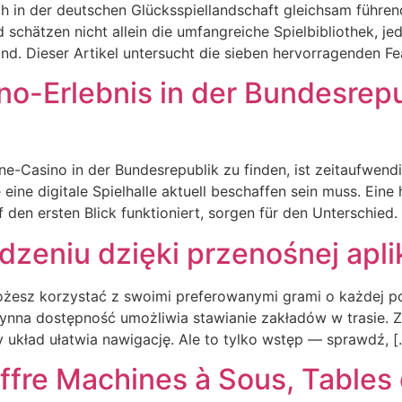
h in der deutschen Glücksspiellandschaft gleichsam führen
 schätzen nicht allein die umfangreiche Spielbibliothek, j
ind. Dieser Artikel untersucht die sieben hervorragenden F
o-Erlebnis in der Bundesrepu
ne-Casino in der Bundesrepublik zu finden, ist zeitaufwen
 eine digitale Spielhalle aktuell beschaffen sein muss. Eine
den ersten Blick funktioniert, sorgen für den Unterschied.
zeniu dzięki przenośnej apli
żesz korzystać z swoimi preferowanymi grami o każdej porz
łynna dostępność umożliwia stawianie zakładów w trasie. 
y układ ułatwia nawigację. Ale to tylko wstęp — sprawdź, [
fre Machines à Sous, Tables 