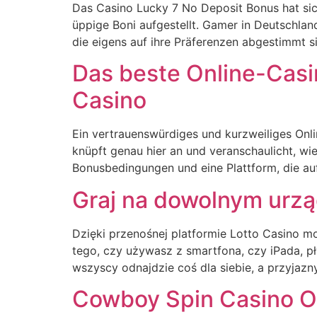
Das Casino Lucky 7 No Deposit Bonus hat sic
üppige Boni aufgestellt. Gamer in Deutschland
die eigens auf ihre Präferenzen abgestimmt s
Das beste Online-Casin
Casino
Ein vertrauenswürdiges und kurzweiliges Onli
knüpft genau hier an und veranschaulicht, wie
Bonusbedingungen und eine Plattform, die auf 
Graj na dowolnym urząd
Dzięki przenośnej platformie Lotto Casino mo
tego, czy używasz z smartfona, czy iPada, p
wszyscy odnajdzie coś dla siebie, a przyjazn
Cowboy Spin Casino Of