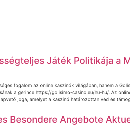
sségteljes Játék Politikája a
séges fogalom az online kaszinók világában, hanem a Golis
ásának a gerince https://golisimo-casino.eu/hu-hu/. Az onl
apvető joga, amelyet a kaszinó határozottan véd és támog
es Besondere Angebote Aktuel