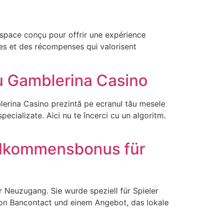
espace conçu pour offrir une expérience
tes et des récompenses qui valorisent
cu Gamblerina Casino
blerina Casino prezintă pe ecranul tău mesele
specializate. Aici nu te încerci cu un algoritm.
illkommensbonus für
er Neuzugang. Sie wurde speziell für Spieler
 von Bancontact und einem Angebot, das lokale