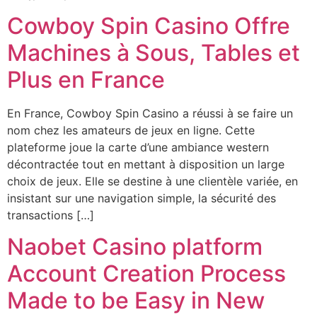
Cowboy Spin Casino Offre
Machines à Sous, Tables et
Plus en France
En France, Cowboy Spin Casino a réussi à se faire un
nom chez les amateurs de jeux en ligne. Cette
plateforme joue la carte d’une ambiance western
décontractée tout en mettant à disposition un large
choix de jeux. Elle se destine à une clientèle variée, en
insistant sur une navigation simple, la sécurité des
transactions […]
Naobet Casino platform
Account Creation Process
Made to be Easy in New