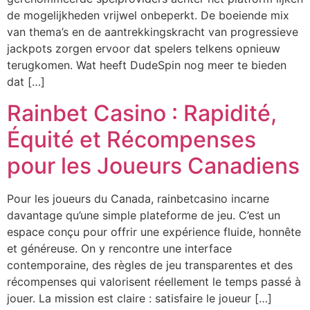
de mogelijkheden vrijwel onbeperkt. De boeiende mix
van thema’s en de aantrekkingskracht van progressieve
jackpots zorgen ervoor dat spelers telkens opnieuw
terugkomen. Wat heeft DudeSpin nog meer te bieden
dat […]
Rainbet Casino : Rapidité,
Équité et Récompenses
pour les Joueurs Canadiens
Pour les joueurs du Canada, rainbetcasino incarne
davantage qu’une simple plateforme de jeu. C’est un
espace conçu pour offrir une expérience fluide, honnête
et généreuse. On y rencontre une interface
contemporaine, des règles de jeu transparentes et des
récompenses qui valorisent réellement le temps passé à
jouer. La mission est claire : satisfaire le joueur […]