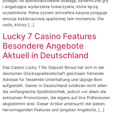
polegać na spersonalizowane obsługę, dynamiczne gry
i angażujące wydarzenia towarzyskie, które łączą
uczestników. Pełna życiem atmosfera kasyna potęguje
emocje każdorazowej spędzonej tam momencie. Dla
osób, którzy […]
Lucky 7 Casino Features
Besondere Angebote
Aktuell in Deutschland
Das Casino Lucky 7 No Deposit Bonus hat sich in der
deutschen Glücksspiellandschaft gleichsam führende
Adresse für fesselnde Unterhaltung und üppige Boni
aufgestellt. Gamer in Deutschland schätzen nicht allein
die umfangreiche Spielbibliothek, jedoch vor allem die
exklusiven Promotionen, die eigens auf ihre Präferenzen
abgestimmt sind. Dieser Artikel untersucht die sieben
hervorragenden Features und jüngsten Angebote, […]