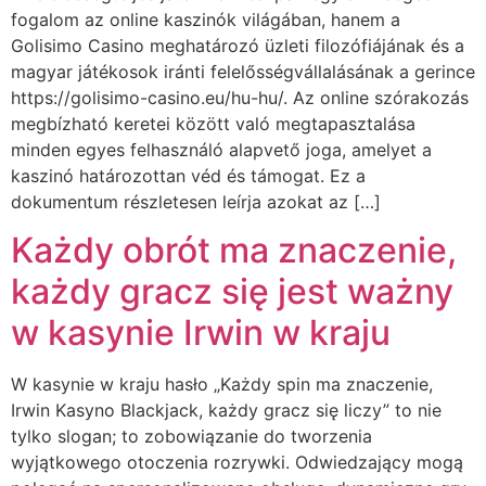
fogalom az online kaszinók világában, hanem a
Golisimo Casino meghatározó üzleti filozófiájának és a
magyar játékosok iránti felelősségvállalásának a gerince
https://golisimo-casino.eu/hu-hu/. Az online szórakozás
megbízható keretei között való megtapasztalása
minden egyes felhasználó alapvető joga, amelyet a
kaszinó határozottan véd és támogat. Ez a
dokumentum részletesen leírja azokat az […]
Każdy obrót ma znaczenie,
każdy gracz się jest ważny
w kasynie Irwin w kraju
W kasynie w kraju hasło „Każdy spin ma znaczenie,
Irwin Kasyno Blackjack, każdy gracz się liczy” to nie
tylko slogan; to zobowiązanie do tworzenia
wyjątkowego otoczenia rozrywki. Odwiedzający mogą