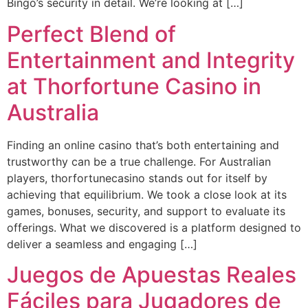
Bingo’s security in detail. We’re looking at […]
Perfect Blend of
Entertainment and Integrity
at Thorfortune Casino in
Australia
Finding an online casino that’s both entertaining and
trustworthy can be a true challenge. For Australian
players, thorfortunecasino stands out for itself by
achieving that equilibrium. We took a close look at its
games, bonuses, security, and support to evaluate its
offerings. What we discovered is a platform designed to
deliver a seamless and engaging […]
Juegos de Apuestas Reales
Fáciles para Jugadores de