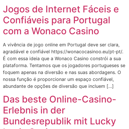
Jogos de Internet Fáceis e
Confiáveis para Portugal
com a Wonaco Casino
A vivência de jogo online em Portugal deve ser clara,
agradável e confiável https://wonacocasinoo.eu/pt-pt/.
É com essa ideia que a Wonaco Casino constrói a sua
plataforma. Tentamos que os jogadores portugueses se
foquem apenas na diversão e nas suas abordagens. O
nossa função é proporcionar um espaço confiável,
abundante de opções de diversão que incluem […]
Das beste Online-Casino-
Erlebnis in der
Bundesrepublik mit Lucky