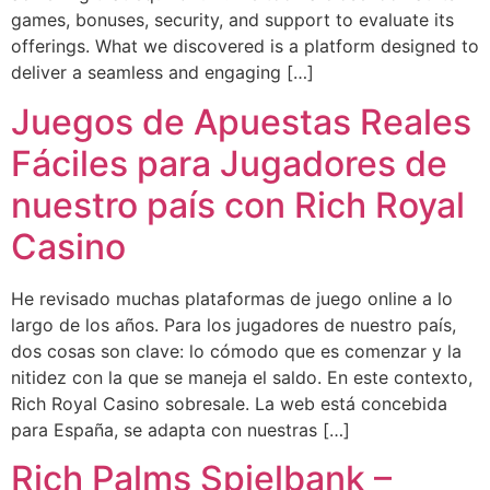
games, bonuses, security, and support to evaluate its
offerings. What we discovered is a platform designed to
deliver a seamless and engaging […]
Juegos de Apuestas Reales
Fáciles para Jugadores de
nuestro país con Rich Royal
Casino
He revisado muchas plataformas de juego online a lo
largo de los años. Para los jugadores de nuestro país,
dos cosas son clave: lo cómodo que es comenzar y la
nitidez con la que se maneja el saldo. En este contexto,
Rich Royal Casino sobresale. La web está concebida
para España, se adapta con nuestras […]
Rich Palms Spielbank –