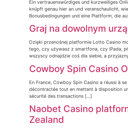
Ein vertrauenswürdiges und kurzweiliges Onli
knüpft genau hier an und veranschaulicht, wie
Bonusbedingungen und eine Plattform, die auf 
Graj na dowolnym urząd
Dzięki przenośnej platformie Lotto Casino mo
tego, czy używasz z smartfona, czy iPada, p
wszyscy odnajdzie coś dla siebie, a przyjazn
Cowboy Spin Casino Of
En France, Cowboy Spin Casino a réussi à se 
décontractée tout en mettant à disposition un l
sécurité des transactions […]
Naobet Casino platfor
Zealand