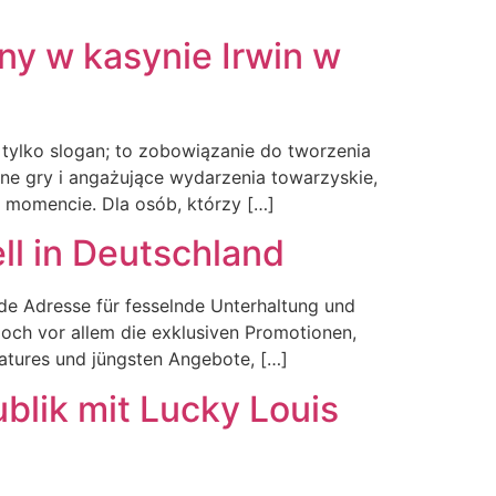
ny w kasynie Irwin w
e tylko slogan; to zobowiązanie do tworzenia
e gry i angażujące wydarzenia towarzyskie,
 momencie. Dla osób, którzy […]
l in Deutschland
de Adresse für fesselnde Unterhaltung und
edoch vor allem die exklusiven Promotionen,
eatures und jüngsten Angebote, […]
blik mit Lucky Louis