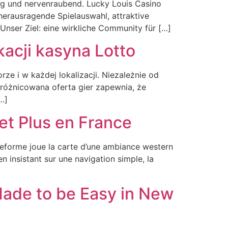
dig und nervenraubend. Lucky Louis Casino
 herausragende Spielauswahl, attraktive
 Unser Ziel: eine wirkliche Community für […]
kacji kasyna Lotto
e i w każdej lokalizacji. Niezależnie od
Zróżnicowana oferta gier zapewnia, że
…]
et Plus en France
teforme joue la carte d’une ambiance western
en insistant sur une navigation simple, la
Made to be Easy in New