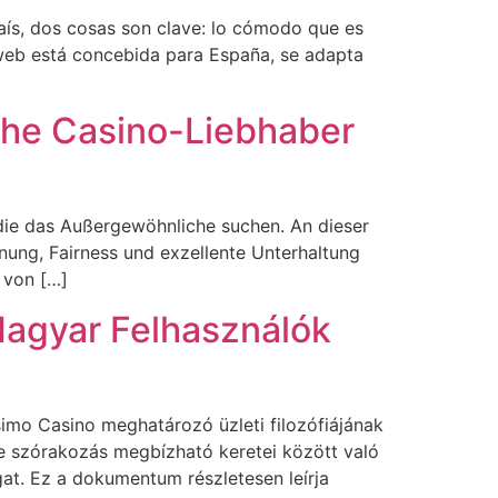
país, dos cosas son clave: lo cómodo que es
a web está concebida para España, se adapta
iche Casino-Liebhaber
 die das Außergewöhnliche suchen. An dieser
nnung, Fairness und exzellente Unterhaltung
– von […]
 Magyar Felhasználók
imo Casino meghatározó üzleti filozófiájának
ine szórakozás megbízható keretei között való
at. Ez a dokumentum részletesen leírja