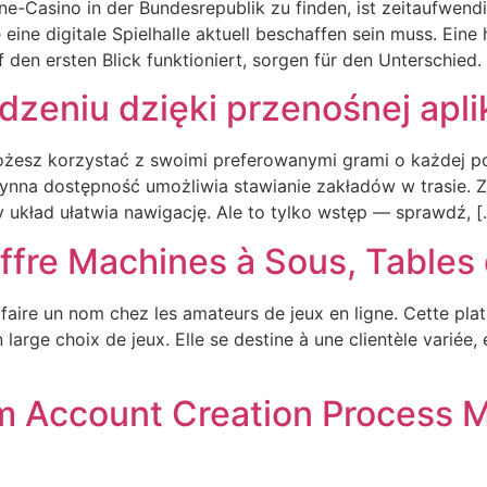
ne-Casino in der Bundesrepublik zu finden, ist zeitaufwen
 eine digitale Spielhalle aktuell beschaffen sein muss. Eine
den ersten Blick funktioniert, sorgen für den Unterschied.
zeniu dzięki przenośnej apli
żesz korzystać z swoimi preferowanymi grami o każdej porz
łynna dostępność umożliwia stawianie zakładów w trasie. 
y układ ułatwia nawigację. Ale to tylko wstęp — sprawdź, [
fre Machines à Sous, Tables 
faire un nom chez les amateurs de jeux en ligne. Cette pla
arge choix de jeux. Elle se destine à une clientèle variée, 
m Account Creation Process 