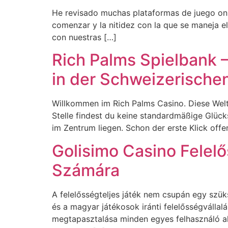
He revisado muchas plataformas de juego onli
comenzar y la nitidez con la que se maneja e
con nuestras […]
Rich Palms Spielbank –
in der Schweizerische
Willkommen im Rich Palms Casino. Diese Welt
Stelle findest du keine standardmäßige Glück
im Zentrum liegen. Schon der erste Klick offen
Golisimo Casino Felelő
Számára
A felelősségteljes játék nem csupán egy szük
és a magyar játékosok iránti felelősségvállal
megtapasztalása minden egyes felhasználó al