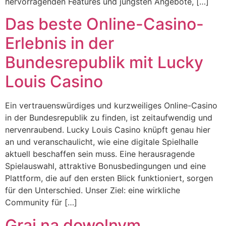
hervorragenden Features und jüngsten Angebote, […]
Das beste Online-Casino-
Erlebnis in der
Bundesrepublik mit Lucky
Louis Casino
Ein vertrauenswürdiges und kurzweiliges Online-Casino
in der Bundesrepublik zu finden, ist zeitaufwendig und
nervenraubend. Lucky Louis Casino knüpft genau hier
an und veranschaulicht, wie eine digitale Spielhalle
aktuell beschaffen sein muss. Eine herausragende
Spielauswahl, attraktive Bonusbedingungen und eine
Plattform, die auf den ersten Blick funktioniert, sorgen
für den Unterschied. Unser Ziel: eine wirkliche
Community für […]
Graj na dowolnym