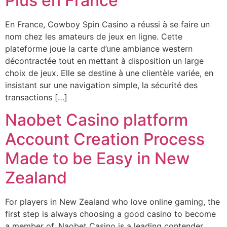
Plus en France
En France, Cowboy Spin Casino a réussi à se faire un
nom chez les amateurs de jeux en ligne. Cette
plateforme joue la carte d’une ambiance western
décontractée tout en mettant à disposition un large
choix de jeux. Elle se destine à une clientèle variée, en
insistant sur une navigation simple, la sécurité des
transactions […]
Naobet Casino platform
Account Creation Process
Made to be Easy in New
Zealand
For players in New Zealand who love online gaming, the
first step is always choosing a good casino to become
a member of. Naobet Casino is a leading contender,