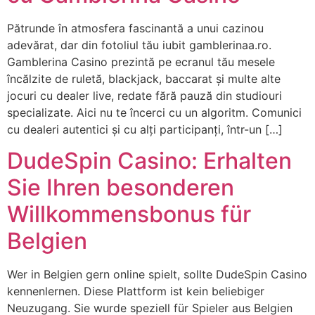
Pătrunde în atmosfera fascinantă a unui cazinou
adevărat, dar din fotoliul tău iubit gamblerinaa.ro.
Gamblerina Casino prezintă pe ecranul tău mesele
încălzite de ruletă, blackjack, baccarat și multe alte
jocuri cu dealer live, redate fără pauză din studiouri
specializate. Aici nu te încerci cu un algoritm. Comunici
cu dealeri autentici și cu alți participanți, într-un […]
DudeSpin Casino: Erhalten
Sie Ihren besonderen
Willkommensbonus für
Belgien
Wer in Belgien gern online spielt, sollte DudeSpin Casino
kennenlernen. Diese Plattform ist kein beliebiger
Neuzugang. Sie wurde speziell für Spieler aus Belgien