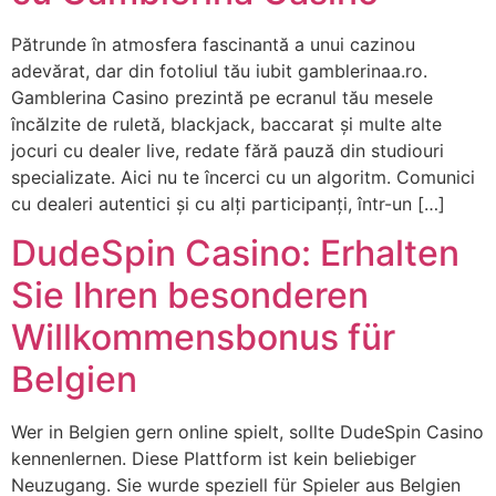
Pătrunde în atmosfera fascinantă a unui cazinou
adevărat, dar din fotoliul tău iubit gamblerinaa.ro.
Gamblerina Casino prezintă pe ecranul tău mesele
încălzite de ruletă, blackjack, baccarat și multe alte
jocuri cu dealer live, redate fără pauză din studiouri
specializate. Aici nu te încerci cu un algoritm. Comunici
cu dealeri autentici și cu alți participanți, într-un […]
DudeSpin Casino: Erhalten
Sie Ihren besonderen
Willkommensbonus für
Belgien
Wer in Belgien gern online spielt, sollte DudeSpin Casino
kennenlernen. Diese Plattform ist kein beliebiger
Neuzugang. Sie wurde speziell für Spieler aus Belgien