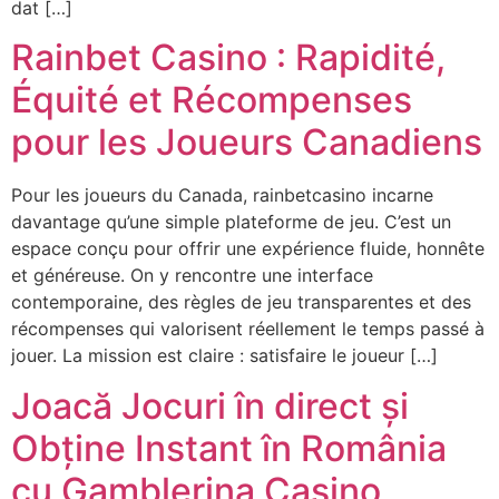
dat […]
Rainbet Casino : Rapidité,
Équité et Récompenses
pour les Joueurs Canadiens
Pour les joueurs du Canada, rainbetcasino incarne
davantage qu’une simple plateforme de jeu. C’est un
espace conçu pour offrir une expérience fluide, honnête
et généreuse. On y rencontre une interface
contemporaine, des règles de jeu transparentes et des
récompenses qui valorisent réellement le temps passé à
jouer. La mission est claire : satisfaire le joueur […]
Joacă Jocuri în direct și
Obține Instant în România
cu Gamblerina Casino