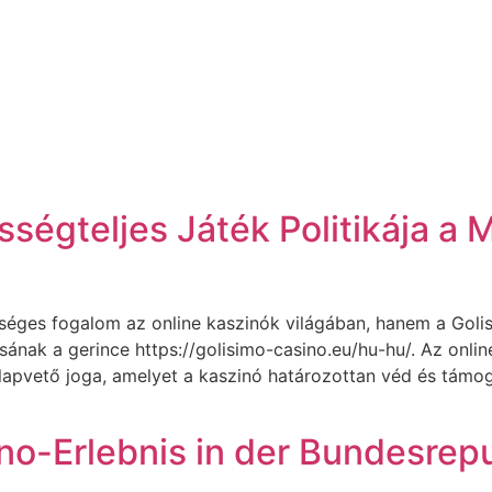
sségteljes Játék Politikája a
séges fogalom az online kaszinók világában, hanem a Golis
ásának a gerince https://golisimo-casino.eu/hu-hu/. Az onl
apvető joga, amelyet a kaszinó határozottan véd és támog
o-Erlebnis in der Bundesrepu