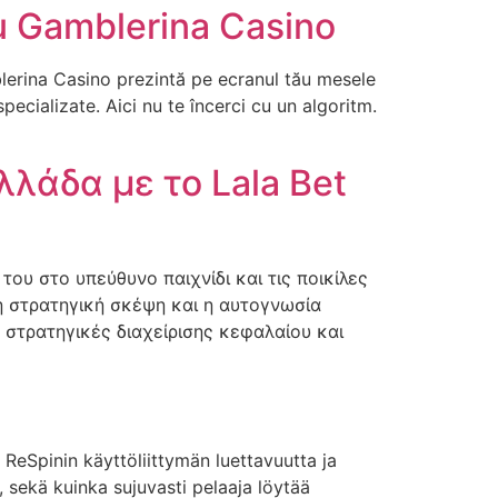
cu Gamblerina Casino
blerina Casino prezintă pe ecranul tău mesele
specializate. Aici nu te încerci cu un algoritm.
λλάδα με το Lala Bet
του στο υπεύθυνο παιχνίδι και τις ποικίλες
υ η στρατηγική σκέψη και η αυτογνωσία
 στρατηγικές διαχείρισης κεφαλαίου και
 ReSpinin käyttöliittymän luettavuutta ja
, sekä kuinka sujuvasti pelaaja löytää