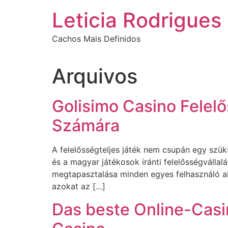
Ir
Leticia Rodrigues
para
o
Cachos Mais Definidos
conteúdo
Arquivos
Golisimo Casino Felelő
Számára
A felelősségteljes játék nem csupán egy szük
és a magyar játékosok iránti felelősségvállal
megtapasztalása minden egyes felhasználó al
azokat az […]
Das beste Online-Casin