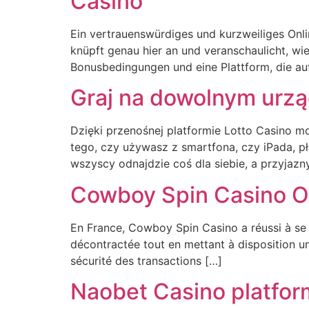
Casino
Ein vertrauenswürdiges und kurzweiliges Onli
knüpft genau hier an und veranschaulicht, wie
Bonusbedingungen und eine Plattform, die auf 
Graj na dowolnym urząd
Dzięki przenośnej platformie Lotto Casino mo
tego, czy używasz z smartfona, czy iPada, p
wszyscy odnajdzie coś dla siebie, a przyjazn
Cowboy Spin Casino Of
En France, Cowboy Spin Casino a réussi à se 
décontractée tout en mettant à disposition un l
sécurité des transactions […]
Naobet Casino platfor