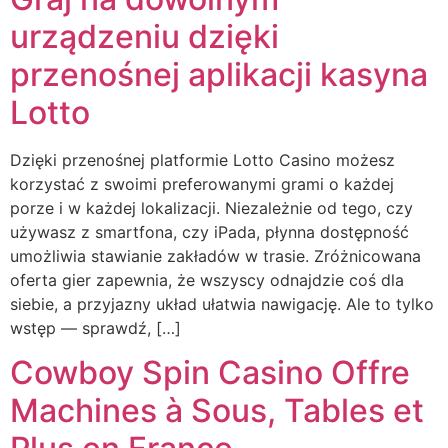
urządzeniu dzięki
przenośnej aplikacji kasyna
Lotto
Dzięki przenośnej platformie Lotto Casino możesz
korzystać z swoimi preferowanymi grami o każdej
porze i w każdej lokalizacji. Niezależnie od tego, czy
używasz z smartfona, czy iPada, płynna dostępność
umożliwia stawianie zakładów w trasie. Zróżnicowana
oferta gier zapewnia, że wszyscy odnajdzie coś dla
siebie, a przyjazny układ ułatwia nawigację. Ale to tylko
wstęp — sprawdź, […]
Cowboy Spin Casino Offre
Machines à Sous, Tables et