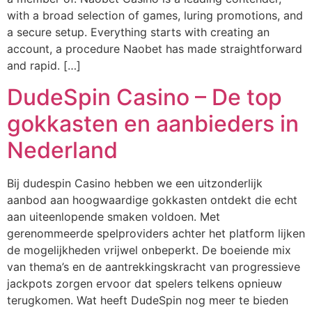
with a broad selection of games, luring promotions, and
a secure setup. Everything starts with creating an
account, a procedure Naobet has made straightforward
and rapid. […]
DudeSpin Casino – De top
gokkasten en aanbieders in
Nederland
Bij dudespin Casino hebben we een uitzonderlijk
aanbod aan hoogwaardige gokkasten ontdekt die echt
aan uiteenlopende smaken voldoen. Met
gerenommeerde spelproviders achter het platform lijken
de mogelijkheden vrijwel onbeperkt. De boeiende mix
van thema’s en de aantrekkingskracht van progressieve
jackpots zorgen ervoor dat spelers telkens opnieuw
terugkomen. Wat heeft DudeSpin nog meer te bieden