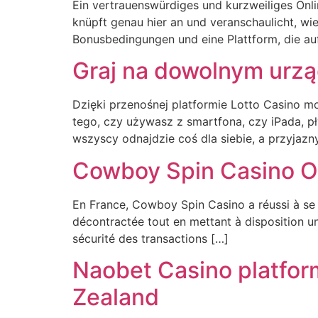
Ein vertrauenswürdiges und kurzweiliges Onli
knüpft genau hier an und veranschaulicht, wie
Bonusbedingungen und eine Plattform, die auf 
Graj na dowolnym urząd
Dzięki przenośnej platformie Lotto Casino mo
tego, czy używasz z smartfona, czy iPada, p
wszyscy odnajdzie coś dla siebie, a przyjazn
Cowboy Spin Casino Of
En France, Cowboy Spin Casino a réussi à se 
décontractée tout en mettant à disposition un l
sécurité des transactions […]
Naobet Casino platfor
Zealand