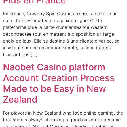
Plus en France
En France, Cowboy Spin Casino a réussi à se faire un
nom chez les amateurs de jeux en ligne. Cette
plateforme joue la carte d’une ambiance western
décontractée tout en mettant à disposition un large
choix de jeux. Elle se destine à une clientèle variée, en
insistant sur une navigation simple, la sécurité des
transactions […]
Naobet Casino platform
Account Creation Process
Made to be Easy in New
Zealand
For players in New Zealand who love online gaming, the
first step is always choosing a good casino to become
a member of. Naobet Casino is a leading contender,