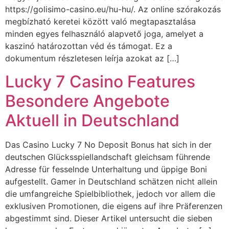
https://golisimo-casino.eu/hu-hu/. Az online szórakozás
megbízható keretei között való megtapasztalása
minden egyes felhasználó alapvető joga, amelyet a
kaszinó határozottan véd és támogat. Ez a
dokumentum részletesen leírja azokat az […]
Lucky 7 Casino Features
Besondere Angebote
Aktuell in Deutschland
Das Casino Lucky 7 No Deposit Bonus hat sich in der
deutschen Glücksspiellandschaft gleichsam führende
Adresse für fesselnde Unterhaltung und üppige Boni
aufgestellt. Gamer in Deutschland schätzen nicht allein
die umfangreiche Spielbibliothek, jedoch vor allem die
exklusiven Promotionen, die eigens auf ihre Präferenzen
abgestimmt sind. Dieser Artikel untersucht die sieben