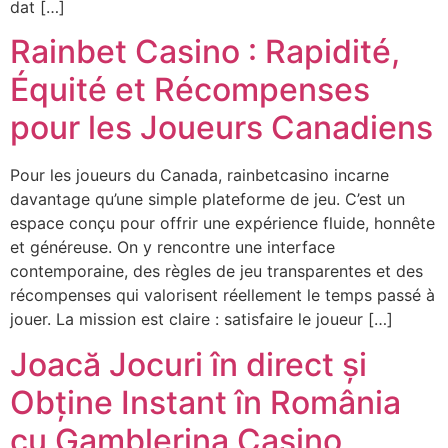
dat […]
Rainbet Casino : Rapidité,
Équité et Récompenses
pour les Joueurs Canadiens
Pour les joueurs du Canada, rainbetcasino incarne
davantage qu’une simple plateforme de jeu. C’est un
espace conçu pour offrir une expérience fluide, honnête
et généreuse. On y rencontre une interface
contemporaine, des règles de jeu transparentes et des
récompenses qui valorisent réellement le temps passé à
jouer. La mission est claire : satisfaire le joueur […]
Joacă Jocuri în direct și
Obține Instant în România
cu Gamblerina Casino