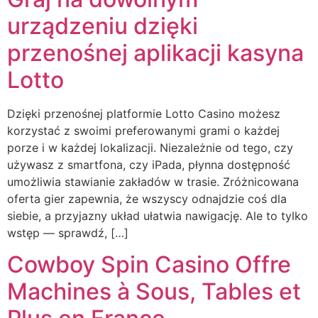
urządzeniu dzięki
przenośnej aplikacji kasyna
Lotto
Dzięki przenośnej platformie Lotto Casino możesz
korzystać z swoimi preferowanymi grami o każdej
porze i w każdej lokalizacji. Niezależnie od tego, czy
używasz z smartfona, czy iPada, płynna dostępność
umożliwia stawianie zakładów w trasie. Zróżnicowana
oferta gier zapewnia, że wszyscy odnajdzie coś dla
siebie, a przyjazny układ ułatwia nawigację. Ale to tylko
wstęp — sprawdź, […]
Cowboy Spin Casino Offre
Machines à Sous, Tables et