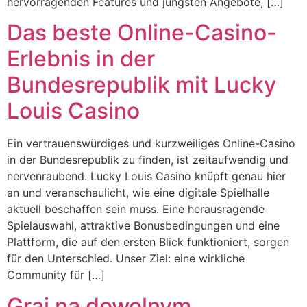
hervorragenden Features und jüngsten Angebote, […]
Das beste Online-Casino-
Erlebnis in der
Bundesrepublik mit Lucky
Louis Casino
Ein vertrauenswürdiges und kurzweiliges Online-Casino
in der Bundesrepublik zu finden, ist zeitaufwendig und
nervenraubend. Lucky Louis Casino knüpft genau hier
an und veranschaulicht, wie eine digitale Spielhalle
aktuell beschaffen sein muss. Eine herausragende
Spielauswahl, attraktive Bonusbedingungen und eine
Plattform, die auf den ersten Blick funktioniert, sorgen
für den Unterschied. Unser Ziel: eine wirkliche
Community für […]
Graj na dowolnym