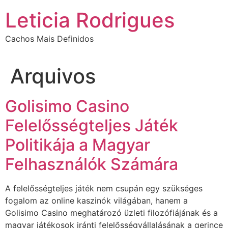
Ir
Leticia Rodrigues
para
o
Cachos Mais Definidos
conteúdo
Arquivos
Golisimo Casino
Felelősségteljes Játék
Politikája a Magyar
Felhasználók Számára
A felelősségteljes játék nem csupán egy szükséges
fogalom az online kaszinók világában, hanem a
Golisimo Casino meghatározó üzleti filozófiájának és a
magyar játékosok iránti felelősségvállalásának a gerince