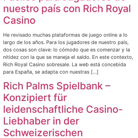
nuestro país con Rich Royal
Casino
He revisado muchas plataformas de juego online a lo
largo de los años. Para los jugadores de nuestro país,
dos cosas son clave: lo cómodo que es comenzar y la
nitidez con la que se maneja el saldo. En este contexto,
Rich Royal Casino sobresale. La web está concebida
para España, se adapta con nuestras […]
Rich Palms Spielbank –
Konzipiert für
leidenschaftliche Casino-
Liebhaber in der
Schweizerischen