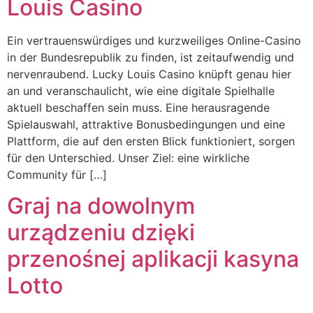
Louis Casino
Ein vertrauenswürdiges und kurzweiliges Online-Casino
in der Bundesrepublik zu finden, ist zeitaufwendig und
nervenraubend. Lucky Louis Casino knüpft genau hier
an und veranschaulicht, wie eine digitale Spielhalle
aktuell beschaffen sein muss. Eine herausragende
Spielauswahl, attraktive Bonusbedingungen und eine
Plattform, die auf den ersten Blick funktioniert, sorgen
für den Unterschied. Unser Ziel: eine wirkliche
Community für […]
Graj na dowolnym
urządzeniu dzięki
przenośnej aplikacji kasyna
Lotto