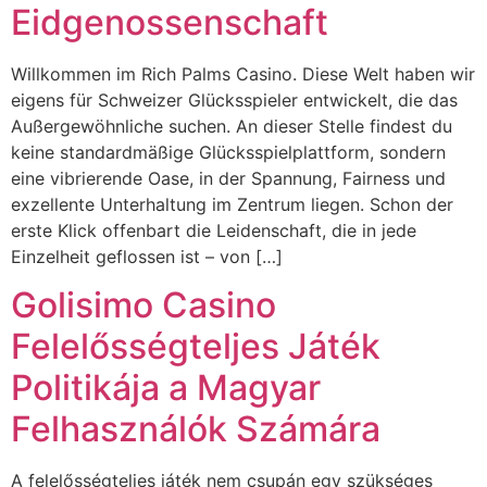
Eidgenossenschaft
Willkommen im Rich Palms Casino. Diese Welt haben wir
eigens für Schweizer Glücksspieler entwickelt, die das
Außergewöhnliche suchen. An dieser Stelle findest du
keine standardmäßige Glücksspielplattform, sondern
eine vibrierende Oase, in der Spannung, Fairness und
exzellente Unterhaltung im Zentrum liegen. Schon der
erste Klick offenbart die Leidenschaft, die in jede
Einzelheit geflossen ist – von […]
Golisimo Casino
Felelősségteljes Játék
Politikája a Magyar
Felhasználók Számára
A felelősségteljes játék nem csupán egy szükséges