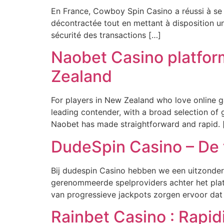
En France, Cowboy Spin Casino a réussi à se 
décontractée tout en mettant à disposition un l
sécurité des transactions […]
Naobet Casino platfor
Zealand
For players in New Zealand who love online g
leading contender, with a broad selection of 
Naobet has made straightforward and rapid. 
DudeSpin Casino – De 
Bij dudespin Casino hebben we een uitzonde
gerenommeerde spelproviders achter het plat
van progressieve jackpots zorgen ervoor dat
Rainbet Casino : Rapid