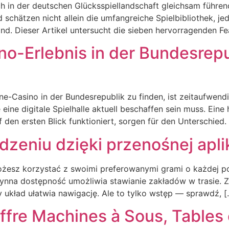
h in der deutschen Glücksspiellandschaft gleichsam führen
 schätzen nicht allein die umfangreiche Spielbibliothek, j
ind. Dieser Artikel untersucht die sieben hervorragenden F
o-Erlebnis in der Bundesrepu
ne-Casino in der Bundesrepublik zu finden, ist zeitaufwen
 eine digitale Spielhalle aktuell beschaffen sein muss. Eine
den ersten Blick funktioniert, sorgen für den Unterschied.
zeniu dzięki przenośnej apli
żesz korzystać z swoimi preferowanymi grami o każdej porz
łynna dostępność umożliwia stawianie zakładów w trasie. 
y układ ułatwia nawigację. Ale to tylko wstęp — sprawdź, [
fre Machines à Sous, Tables 