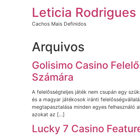
Ir
Leticia Rodrigues
para
o
Cachos Mais Definidos
conteúdo
Arquivos
Golisimo Casino Felelő
Számára
A felelősségteljes játék nem csupán egy szük
és a magyar játékosok iránti felelősségvállal
megtapasztalása minden egyes felhasználó al
azokat az […]
Lucky 7 Casino Featur