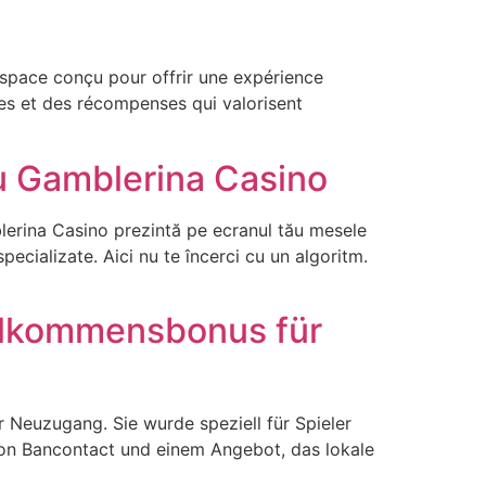
espace conçu pour offrir une expérience
tes et des récompenses qui valorisent
cu Gamblerina Casino
blerina Casino prezintă pe ecranul tău mesele
specializate. Aici nu te încerci cu un algoritm.
illkommensbonus für
er Neuzugang. Sie wurde speziell für Spieler
 von Bancontact und einem Angebot, das lokale