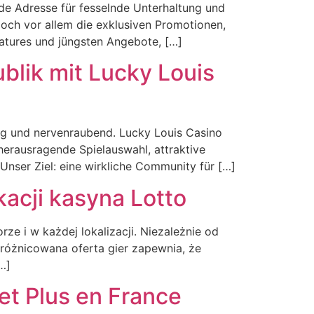
de Adresse für fesselnde Unterhaltung und
edoch vor allem die exklusiven Promotionen,
eatures und jüngsten Angebote, […]
blik mit Lucky Louis
dig und nervenraubend. Lucky Louis Casino
 herausragende Spielauswahl, attraktive
 Unser Ziel: eine wirkliche Community für […]
kacji kasyna Lotto
e i w każdej lokalizacji. Niezależnie od
Zróżnicowana oferta gier zapewnia, że
…]
et Plus en France