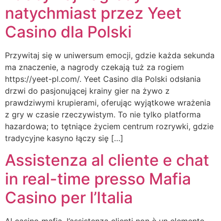
natychmiast przez Yeet
Casino dla Polski
Przywitaj się w uniwersum emocji, gdzie każda sekunda
ma znaczenie, a nagrody czekają tuż za rogiem
https://yeet-pl.com/. Yeet Casino dla Polski odsłania
drzwi do pasjonującej krainy gier na żywo z
prawdziwymi krupierami, oferując wyjątkowe wrażenia
z gry w czasie rzeczywistym. To nie tylko platforma
hazardowa; to tętniące życiem centrum rozrywki, gdzie
tradycyjne kasyno łączy się […]
Assistenza al cliente e chat
in real-time presso Mafia
Casino per l’Italia
Al casino mafia, l’assistenza clienti non è un elemento