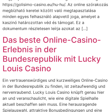
https://golisimo-casino.eu/hu-hu/. Az online szórakozás
megbízható keretei között való megtapasztalása
minden egyes felhasználó alapvető joga, amelyet a
kaszinó határozottan véd és támogat. Ez a
dokumentum részletesen leírja azokat az […]
Das beste Online-Casino-
Erlebnis in der
Bundesrepublik mit Lucky
Louis Casino
Ein vertrauenswürdiges und kurzweiliges Online-Casino
in der Bundesrepublik zu finden, ist zeitaufwendig und
nervenraubend. Lucky Louis Casino knüpft genau hier
an und veranschaulicht, wie eine digitale Spielhalle
aktuell beschaffen sein muss. Eine herausragende
Spielauswahl, attraktive Bonusbedingungen und eine