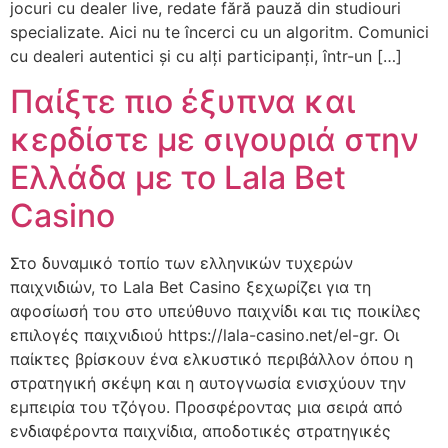
jocuri cu dealer live, redate fără pauză din studiouri
specializate. Aici nu te încerci cu un algoritm. Comunici
cu dealeri autentici și cu alți participanți, într-un […]
Παίξτε πιο έξυπνα και
κερδίστε με σιγουριά στην
Ελλάδα με το Lala Bet
Casino
Στο δυναμικό τοπίο των ελληνικών τυχερών
παιχνιδιών, το Lala Bet Casino ξεχωρίζει για τη
αφοσίωσή του στο υπεύθυνο παιχνίδι και τις ποικίλες
επιλογές παιχνιδιού https://lala-casino.net/el-gr. Οι
παίκτες βρίσκουν ένα ελκυστικό περιβάλλον όπου η
στρατηγική σκέψη και η αυτογνωσία ενισχύουν την
εμπειρία του τζόγου. Προσφέροντας μια σειρά από
ενδιαφέροντα παιχνίδια, αποδοτικές στρατηγικές