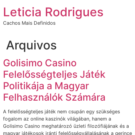
Ir
Leticia Rodrigues
para
o
Cachos Mais Definidos
conteúdo
Arquivos
Golisimo Casino
Felelősségteljes Játék
Politikája a Magyar
Felhasználók Számára
A felelősségteljes játék nem csupán egy szükséges
fogalom az online kaszinók világában, hanem a
Golisimo Casino meghatározó üzleti filozófiájának és a
magyar játékosok iránti felelősségvállalásának a gerince