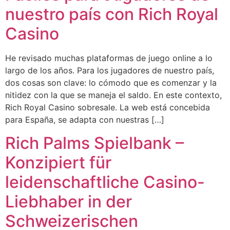
nuestro país con Rich Royal
Casino
He revisado muchas plataformas de juego online a lo
largo de los años. Para los jugadores de nuestro país,
dos cosas son clave: lo cómodo que es comenzar y la
nitidez con la que se maneja el saldo. En este contexto,
Rich Royal Casino sobresale. La web está concebida
para España, se adapta con nuestras […]
Rich Palms Spielbank –
Konzipiert für
leidenschaftliche Casino-
Liebhaber in der
Schweizerischen