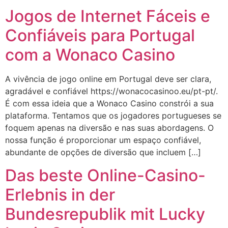
Jogos de Internet Fáceis e
Confiáveis para Portugal
com a Wonaco Casino
A vivência de jogo online em Portugal deve ser clara,
agradável e confiável https://wonacocasinoo.eu/pt-pt/.
É com essa ideia que a Wonaco Casino constrói a sua
plataforma. Tentamos que os jogadores portugueses se
foquem apenas na diversão e nas suas abordagens. O
nossa função é proporcionar um espaço confiável,
abundante de opções de diversão que incluem […]
Das beste Online-Casino-
Erlebnis in der
Bundesrepublik mit Lucky