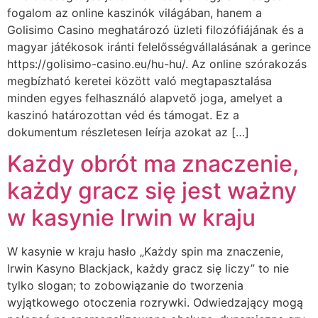
fogalom az online kaszinók világában, hanem a
Golisimo Casino meghatározó üzleti filozófiájának és a
magyar játékosok iránti felelősségvállalásának a gerince
https://golisimo-casino.eu/hu-hu/. Az online szórakozás
megbízható keretei között való megtapasztalása
minden egyes felhasználó alapvető joga, amelyet a
kaszinó határozottan véd és támogat. Ez a
dokumentum részletesen leírja azokat az […]
Każdy obrót ma znaczenie,
każdy gracz się jest ważny
w kasynie Irwin w kraju
W kasynie w kraju hasło „Każdy spin ma znaczenie,
Irwin Kasyno Blackjack, każdy gracz się liczy” to nie
tylko slogan; to zobowiązanie do tworzenia
wyjątkowego otoczenia rozrywki. Odwiedzający mogą