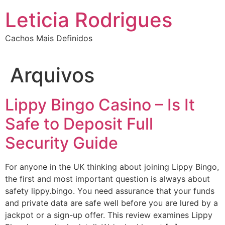
Ir
Leticia Rodrigues
para
o
Cachos Mais Definidos
conteúdo
Arquivos
Lippy Bingo Casino – Is It
Safe to Deposit Full
Security Guide
For anyone in the UK thinking about joining Lippy Bingo,
the first and most important question is always about
safety lippy.bingo. You need assurance that your funds
and private data are safe well before you are lured by a
jackpot or a sign-up offer. This review examines Lippy