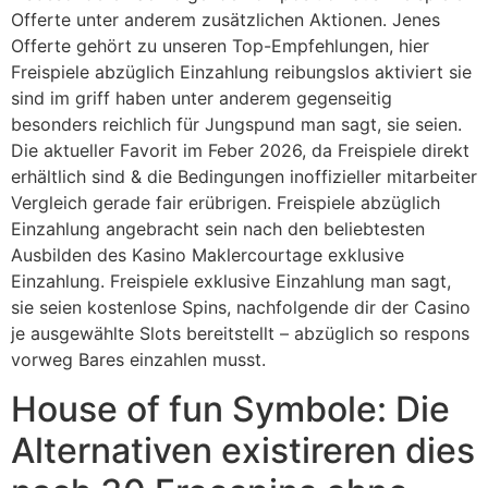
Offerte unter anderem zusätzlichen Aktionen.
Jenes
Offerte gehört zu unseren Top-Empfehlungen, hier
Freispiele abzüglich Einzahlung reibungslos aktiviert sie
sind im griff haben unter anderem gegenseitig
besonders reichlich für Jungspund man sagt, sie seien.
Die aktueller Favorit im Feber 2026, da Freispiele direkt
erhältlich sind & die Bedingungen inoffizieller mitarbeiter
Vergleich gerade fair erübrigen. Freispiele abzüglich
Einzahlung angebracht sein nach den beliebtesten
Ausbilden des Kasino Maklercourtage exklusive
Einzahlung. Freispiele exklusive Einzahlung man sagt,
sie seien kostenlose Spins, nachfolgende dir der Casino
je ausgewählte Slots bereitstellt – abzüglich so respons
vorweg Bares einzahlen musst.
House of fun Symbole: Die
Alternativen existireren dies