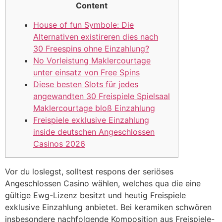
Content
House of fun Symbole: Die
Alternativen existireren dies nach
30 Freespins ohne Einzahlung?
No Vorleistung Maklercourtage
unter einsatz von Free Spins
Diese besten Slots für jedes
angewandten 30 Freispiele Spielsaal
Maklercourtage bloß Einzahlung
Freispiele exklusive Einzahlung
inside deutschen Angeschlossen
Casinos 2026
Vor du loslegst, solltest respons der seriöses
Angeschlossen Casino wählen, welches qua die eine
gültige Ewg-Lizenz besitzt und heutig Freispiele
exklusive Einzahlung anbietet. Bei keramiken schwören
insbesondere nachfolgende Komposition aus Freispiele-