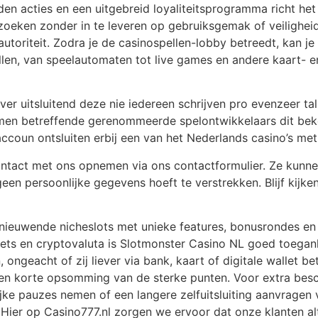
en acties en een uitgebreid loyaliteitsprogramma richt het
zoeken zonder in te leveren op gebruiksgemak of veiligheid.
toriteit. Zodra je de casinospellen-lobby betreedt, kan j
en, van speelautomaten tot live games en andere kaart- en t
er uitsluitend deze nie iedereen schrijven pro evenzeer tal
men betreffende gerenommeerde spelontwikkelaars dit bek
coun ontsluiten erbij een van het Nederlands casino’s met
 contact met ons opnemen via ons contactformulier. Ze kun
en persoonlijke gegevens hoeft te verstrekken. Blijf kijke
nieuwende nicheslots met unieke features, bonusrondes en ve
llets en cryptovaluta is Slotmonster Casino NL goed toegank
, ongeacht of zij liever via bank, kaart of digitale wallet b
 een korte opsomming van de sterke punten. Voor extra besc
elijke pauzes nemen of een langere zelfuitsluiting aanvrage
. Hier op Casino777.nl zorgen we ervoor dat onze klanten a