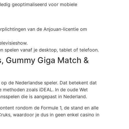
ledig geoptimaliseerd voor mobiele
verplichtingen van de Anjouan-licentie om
elevisieshow.
n spelen vanaf je desktop, tablet of telefoon.
s, Gummy Giga Match &
d op de Nederlandse speler. Dat betekent dat
de methoden zoals iDEAL. In de oude Wet
nsspelen die is aangepast in Nederland.
 content rondom de Formule 1, de stand en alle
 Cruks, waardoor je dus in geen enkel casino in