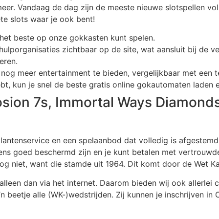
eer. Vandaag de dag zijn de meeste nieuwe slotspellen vol
te slots waar je ook bent!
 het beste op onze gokkasten kunt spelen.
 hulporganisaties zichtbaar op de site, wat aansluit bij de 
eren.
nog meer entertainment te bieden, vergelijkbaar met een t
bt, kun je snel de beste gratis online gokautomaten laden e
osion 7s, Immortal Ways Diamond
klantenservice en een spelaanbod dat volledig is afgestem
evens goed beschermd zijn en je kunt betalen met vertrouw
og niet, want die stamde uit 1964. Dit komt door de Wet Ka
 alleen dan via het internet. Daarom bieden wij ook allerlei
n beetje alle (WK-)wedstrijden. Zij kunnen je inschrijven in