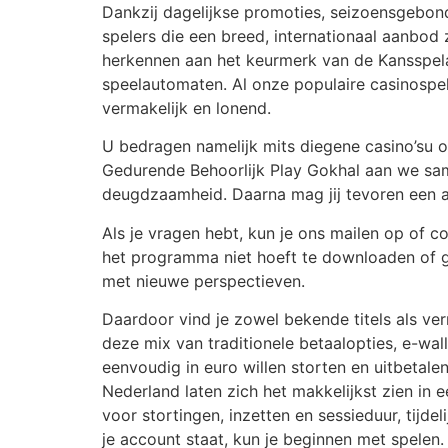
Dankzij dagelijkse promoties, seizoensgebond
spelers die een breed, internationaal aanbod 
herkennen aan het keurmerk van de Kansspelau
speelautomaten. Al onze populaire casinospell
vermakelijk en lonend.
U bedragen namelijk mits diegene casino’su ov
Gedurende Behoorlijk Play Gokhal aan we sa
deugdzaamheid. Daarna mag jij tevoren een ac
Als je vragen hebt, kun je ons mailen op of
het programma niet hoeft te downloaden of ge
met nieuwe perspectieven.
Daardoor vind je zowel bekende titels als ver
deze mix van traditionele betaalopties, e-wa
eenvoudig in euro willen storten en uitbetalen
Nederland laten zich het makkelijkst zien in
voor stortingen, inzetten en sessieduur, tijd
je account staat, kun je beginnen met spelen