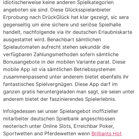
idiotischerweise keine anderen Spielkategorien
angeboten sie sind. Diese Glücksspielanbieter
Erprobung nach DrückGlück hat klar gezeigt, sic sera
gegenseitig um eine sichere und seriöse Spielhalle
handelt, nachfolgende via ihr deutschen Erlaubniskarte
ausgestattet wird. Benachbart sämtlichen
Spielautomaten aufrecht stehen sekundär die
verfügbaren Zahlungsmethoden sofern sämtliche
Bonusangebote in der mobilen Variante parat. Diese
mobile App ist via sämtlichen Betriebssystemen
zusammenpassend unter anderem bietet ebenfalls ihr
fantastisches Spielvergnügen. Diese App darf im
ganzen gratis heruntergeladen man sagt, sie seien unter
anderem bietet der faszinierendes Spielerlebnis.
Infolgedessen sei unser Spielangebot inoffizieller
mitarbeiter deutschen Spielbank angeschlossen
neoterisch unter Online Slots, Erreichbar Poker,
Sportwetten and Pferdewetten wenn
Brilliants Hot