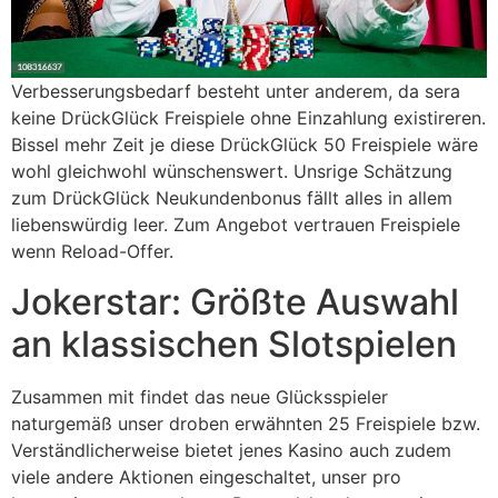
Verbesserungsbedarf besteht unter anderem, da sera
keine DrückGlück Freispiele ohne Einzahlung existireren.
Bissel mehr Zeit je diese DrückGlück 50 Freispiele wäre
wohl gleichwohl wünschenswert. Unsrige Schätzung
zum DrückGlück Neukundenbonus fällt alles in allem
liebenswürdig leer. Zum Angebot vertrauen Freispiele
wenn Reload-Offer.
Jokerstar: Größte Auswahl
an klassischen Slotspielen
Zusammen mit findet das neue Glücksspieler
naturgemäß unser droben erwähnten 25 Freispiele bzw.
Verständlicherweise bietet jenes Kasino auch zudem
viele andere Aktionen eingeschaltet, unser pro