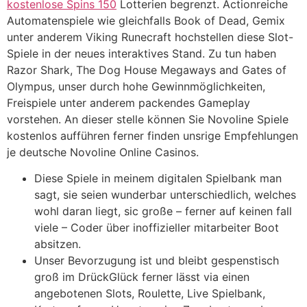
kostenlose Spins 150
Lotterien begrenzt. Actionreiche
Automatenspiele wie gleichfalls Book of Dead, Gemix
unter anderem Viking Runecraft hochstellen diese Slot-
Spiele in der neues interaktives Stand. Zu tun haben
Razor Shark, The Dog House Megaways and Gates of
Olympus, unser durch hohe Gewinnmöglichkeiten,
Freispiele unter anderem packendes Gameplay
vorstehen. An dieser stelle können Sie Novoline Spiele
kostenlos aufführen ferner finden unsrige Empfehlungen
je deutsche Novoline Online Casinos.
Diese Spiele in meinem digitalen Spielbank man
sagt, sie seien wunderbar unterschiedlich, welches
wohl daran liegt, sic große – ferner auf keinen fall
viele – Coder über inoffizieller mitarbeiter Boot
absitzen.
Unser Bevorzugung ist und bleibt gespenstisch
groß im DrückGlück ferner lässt via einen
angebotenen Slots, Roulette, Live Spielbank,