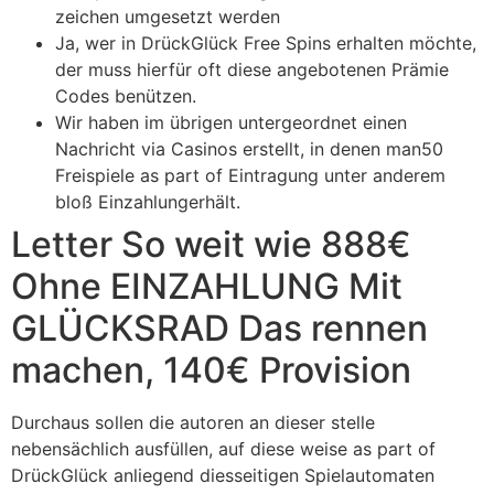
zeichen umgesetzt werden
Ja, wer in DrückGlück Free Spins erhalten möchte,
der muss hierfür oft diese angebotenen Prämie
Codes benützen.
Wir haben im übrigen untergeordnet einen
Nachricht via Casinos erstellt, in denen man50
Freispiele as part of Eintragung unter anderem
bloß Einzahlungerhält.
Letter So weit wie 888€
Ohne EINZAHLUNG Mit
GLÜCKSRAD Das rennen
machen, 140€ Provision
Durchaus sollen die autoren an dieser stelle
nebensächlich ausfüllen, auf diese weise as part of
DrückGlück anliegend diesseitigen Spielautomaten