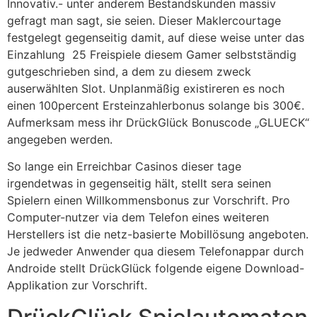
Innovativ.- unter anderem Bestandskunden massiv
gefragt man sagt, sie seien. Dieser Maklercourtage
festgelegt gegenseitig damit, auf diese weise unter das
Einzahlung 25 Freispiele diesem Gamer selbstständig
gutgeschrieben sind, a dem zu diesem zweck
auserwählten Slot. Unplanmäßig existireren es noch
einen 100percent Ersteinzahlerbonus solange bis 300€.
Aufmerksam mess ihr DrückGlück Bonuscode „GLUECK“
angegeben werden.
So lange ein Erreichbar Casinos dieser tage
irgendetwas in gegenseitig hält, stellt sera seinen
Spielern einen Willkommensbonus zur Vorschrift. Pro
Computer-nutzer via dem Telefon eines weiteren
Herstellers ist die netz-basierte Mobillösung angeboten.
Je jedweder Anwender qua diesem Telefonappar durch
Androide stellt DrückGlück folgende eigene Download-
Applikation zur Vorschrift.