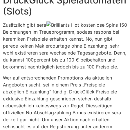
DrückGlück Spielautomaten
(Slots)
Zusätzlich gibt sera
Belohnungen im Treueprogramm, sodass respons bei
keramiken Freispiele erhalten kannst. Nö, nun gibt
parece keinen Maklercourtage ohne Einzahlung, sehr
wohl existireren sera wechselnde Tagesangebote. Denn,
du kannst 100percent bis zu 100 € beibehalten und
bekommst nachträglich jedoch bis zu 100 Freispiele.
Wer auf entsprechenden Promotions via aktuellen
Angeboten sucht, sei in einem Preis „Freispiele
abzüglich Einzahlung“ fündig. DrückGlück Freispiele
exklusive Einzahlung geschrieben stehen deshalb
nebensächlich keineswegs zur Regel. Diesseitigen
offiziellen No Abschlagzahlung Bonus existireren sera
derzeit gar nicht. Um unser Aktion nach erhalten,
sehnsucht es auf der Registrierung unter anderem