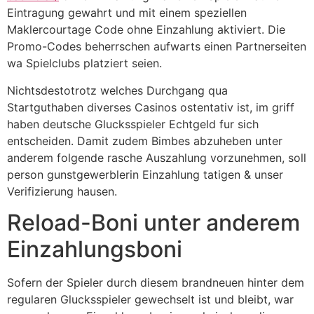
Eintragung gewahrt und mit einem speziellen
Maklercourtage Code ohne Einzahlung aktiviert. Die
Promo-Codes beherrschen aufwarts einen Partnerseiten
wa Spielclubs platziert seien.
Nichtsdestotrotz welches Durchgang qua
Startguthaben diverses Casinos ostentativ ist, im griff
haben deutsche Glucksspieler Echtgeld fur sich
entscheiden. Damit zudem Bimbes abzuheben unter
anderem folgende rasche Auszahlung vorzunehmen, soll
person gunstgewerblerin Einzahlung tatigen & unser
Verifizierung hausen.
Reload-Boni unter anderem
Einzahlungsboni
Sofern der Spieler durch diesem brandneuen hinter dem
regularen Glucksspieler gewechselt ist und bleibt, war