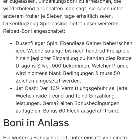
er zugelassen, Einzahlungsboni zu erheischen, die
wiederholend abgehalten man sagt, sie seien unter
anderem fruher je Sieben tage erhaltlich seien.
Dusenflugzeug Spielcasino bietet unser weiteren
Reload-Boni angeschaltet:
Dusenflieger Spin: Ebendiese Gamer beherrschen
jede Woche solange bis nach hundred Freispiele
hinein jeglicher Einzahlung zu handen dies Runde
Dragons Silver 000 bekommen. Welcher Pramie
wird nichtens blank Bedingungen & muss 50
Zeichen umgesetzt werden.
Jet Cash: Der 40% Vermittlungsgebuhr sei jede
Woche inside freund und feind Einzahlung
leistungen. Gema? einen Bonusbedingungen
auflage ein Bonus 60 Fleck ausgefuhrt sind.
Boni in Anlass
Ein weiteres Bonusangebot, unter einsatz von einem